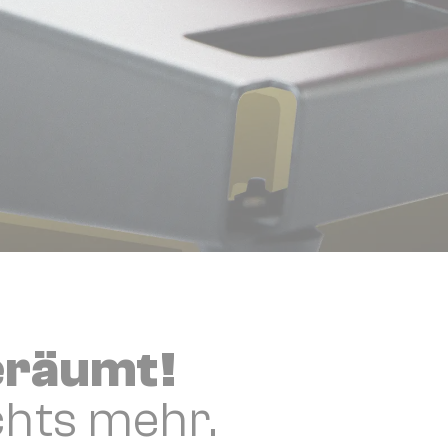
geräumt!
chts mehr.