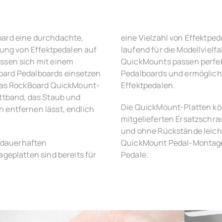
ard eine durchdachte,
eine Vielzahl von Effektpe
gung von Effektpedalen auf
laufend für die Modellvielfa
ssen sich mit einem
QuickMounts passen perfekt
kBoard Pedalboards einsetzen
Pedalboards und ermögliche
 Das RockBoard QuickMount-
Effektpedalen.
ttband, das Staub und
Die QuickMount-Platten kö
entfernen lässt, endlich
mitgelieferten Ersatzschra
und ohne Rückstände leich
e dauerhaften
QuickMount Pedal-Montagep
geplatten sind bereits für
Pedale.