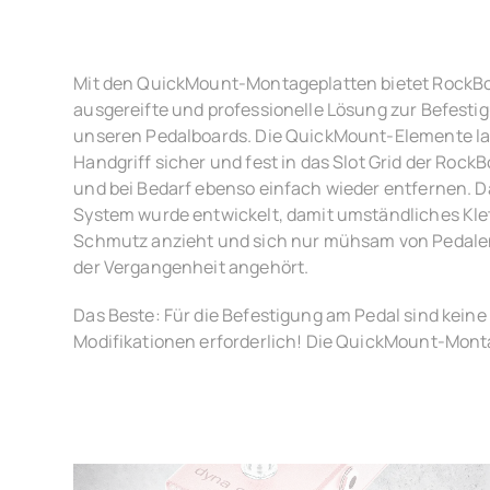
Mit den QuickMount-Montageplatten bietet RockBo
ausgereifte und professionelle Lösung zur Befesti
unseren Pedalboards. Die QuickMount-Elemente la
Handgriff sicher und fest in das Slot Grid der Roc
und bei Bedarf ebenso einfach wieder entfernen.
System wurde entwickelt, damit umständliches Kle
Schmutz anzieht und sich nur mühsam von Pedalen 
der Vergangenheit angehört.
Das Beste: Für die Befestigung am Pedal sind kein
Modifikationen erforderlich! Die QuickMount-Monta