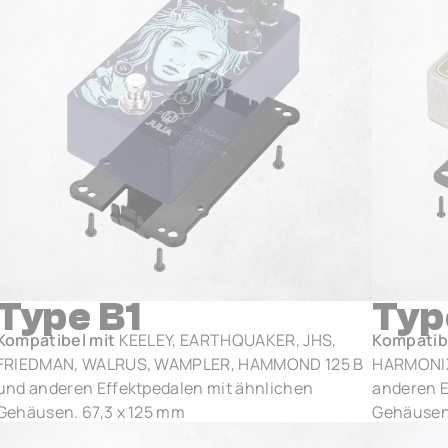
Type B1
Typ
Kompatibel mit
KEELEY, EARTHQUAKER, JHS,
Kompatib
FRIEDMAN, WALRUS, WAMPLER, HAMMOND 125 B
HARMONIX
und anderen Effektpedalen mit ähnlichen
anderen E
Gehäusen. 67,3 x 125 mm
Gehäusen