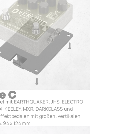
e C
el mit
EARTHQUAKER, JHS, ELECTRO-
, KEELEY, MXR, DARKGLASS und
ffektpedalen mit großen, vertikalen
. 94 x 124 mm