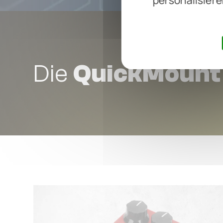
personalisiere
Die
QuickMount