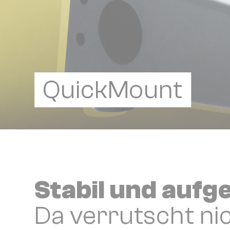
QuickMount
Stabil und auf
Da verrutscht ni