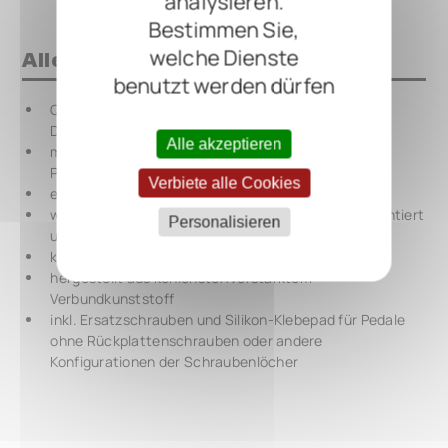
analysieren.
Bestimmen Sie,
welche Dienste
Alles auf einen Blick
benutzt werden dürfen
QuickMount Pedal-Montageplatte für FULLTONE
DejaVibe Pedals
Alle akzeptieren
montiert Effektpedale sicher auf RockBoard
Pedalboards
Verbiete alle Cookies
ersetzt umständliches Klettband
wird auf vorhandenen Effektpedal-Rückplatten montiert
Personalisieren
und ist rückstandsfrei abnehmbar
keine dauerhaften Modifikationen erforderlich
hergestellt aus kohlenstoffverstärktem
Verbundkunststoff
inkl. Ersatzschrauben und Silikon-Klebepad für Pedale
ohne Rückplattenschrauben oder andere
Konfigurationen der Schraubenlöcher