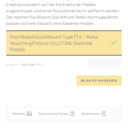
Ersatzschrauben) auf der Rückseite der Pedale
angeschraubt und ohne Rückstände leicht entfernt werden.
Die meisten RockBoard QuickMount Pedal-Montageplatten
passen auf eine Vielzahl verschiedener Pedale.
RockBoard QuickMount Type FT4 - Pedal
Mounting Plate or FULLTONE DejaVibe
Pedals
Artikel Nr.:
RBO B QM T FT4
IM SHOP ANSEHEN
Medien
Technische Daten
Downloads