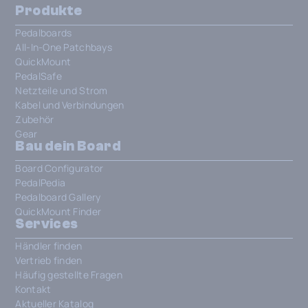
Produkte
Pedalboards
All-In-One Patchbays
QuickMount
PedalSafe
Netzteile und Strom
Kabel und Verbindungen
Zubehör
Gear
Bau dein Board
Board Configurator
PedalPedia
Pedalboard Gallery
QuickMount Finder
Services
Händler finden
Vertrieb finden
Häufig gestellte Fragen
Kontakt
Aktueller Katalog