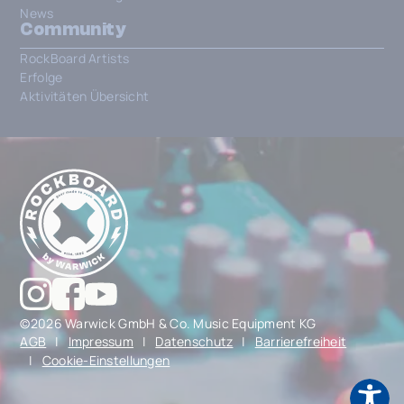
News
Community
RockBoard Artists
Erfolge
Aktivitäten Übersicht
©2026 Warwick GmbH & Co. Music Equipment KG
AGB
|
Impressum
|
Datenschutz
|
Barrierefreiheit
|
Cookie-Einstellungen