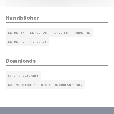
Handbücher
Manual EN
Manual DE
Manual FR
Manual NL
Manual PL
Manual CZ
Downloads
Schematic Drawing
RockBoard PedalSafe and QuickMount Summary