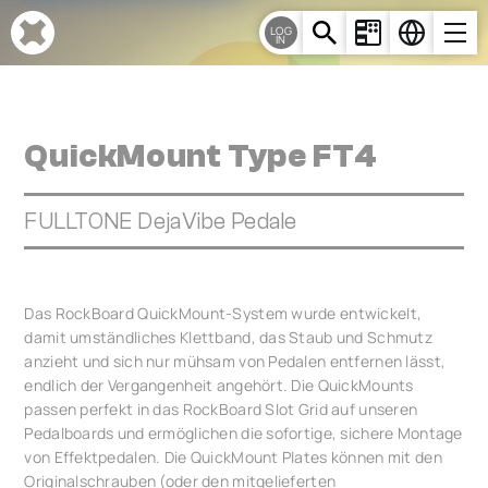
Cookie-Einstellungen
LOG
IN
QuickMount Type FT4
FULLTONE DejaVibe Pedale
Das RockBoard QuickMount-System wurde entwickelt,
damit umständliches Klettband, das Staub und Schmutz
anzieht und sich nur mühsam von Pedalen entfernen lässt,
endlich der Vergangenheit angehört. Die QuickMounts
passen perfekt in das RockBoard Slot Grid auf unseren
Pedalboards und ermöglichen die sofortige, sichere Montage
von Effektpedalen. Die QuickMount Plates können mit den
Originalschrauben (oder den mitgelieferten