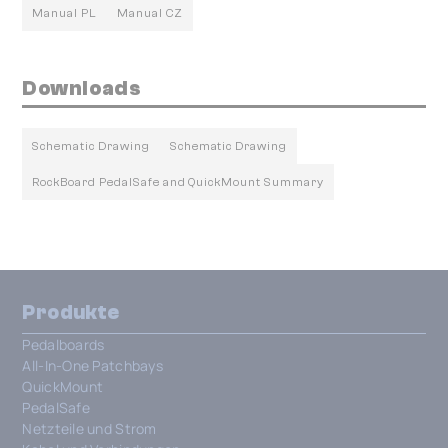
Manual PL
Manual CZ
Downloads
Schematic Drawing
Schematic Drawing
RockBoard PedalSafe and QuickMount Summary
Produkte
Pedalboards
All-In-One Patchbays
QuickMount
PedalSafe
Netzteile und Strom