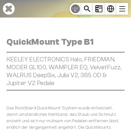
Cookie-Einstellungen
LOG
IN
QuickMount Type B1
KEELEY ELECTRONICS Halo, FRIEDMAN,
MOOER GL100, WAMPLER EQ, VelvetFuzz,
WALRUS DeepSix, Julia V2, 385 OD &
Jupiter V2 Pedale
Das RockBoard QuickMount-System wurde entwickelt,
damit umständliches Klettband, das Staub und Schmutz
anzieht und sich nur mühsam von Pedalen entfernen lässt,
endlich der Vergangenheit angehört. Die QuickMounts