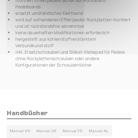
montiert Effektpedale sicher auf RockBoard
Pedalboards
ersetzt umständliches Klettband
wird auf vorhandenen Effektpedal-Rückplatten montiert
und ist rückstandsfrei abnehmbar
keine dauerhaften Modifikationen erforderlich
hergestellt aus kohlenstoffverstärktem
Verbundkunststoff
inkl. Ersatzschrauben und Silikon-Klebepad für Pedale
ohne Rückplattenschrauben oder andere
Konfigurationen der Schraubenlöcher
Handbücher
Manual EN
Manual DE
Manual FR
Manual NL