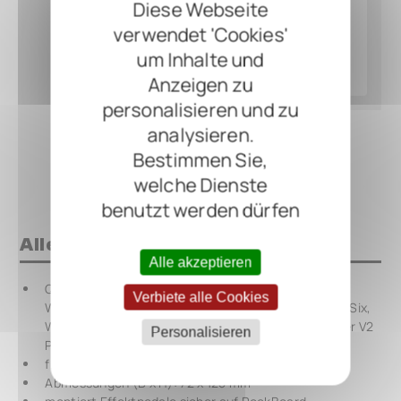
Diese Webseite
verwendet 'Cookies'
um Inhalte und
Anzeigen zu
personalisieren und zu
analysieren.
Bestimmen Sie,
welche Dienste
benutzt werden dürfen
Alles auf einen Blick
Alle akzeptieren
QuickMount Pedal-Montageplatte für FRIEDMAN,
Verbiete alle Cookies
WAMPLER EQ, WAMPLER VelvetFuzz, WALRUS DeepSix,
WALRUS JULIA V2, WALRUS 385 OD, WALRUS Jupiter V2
Personalisieren
Pedals, MOOER GL 100
flache Oberfläche, universell einsetzbar
Abmessungen (B x H): 72 x 125 mm