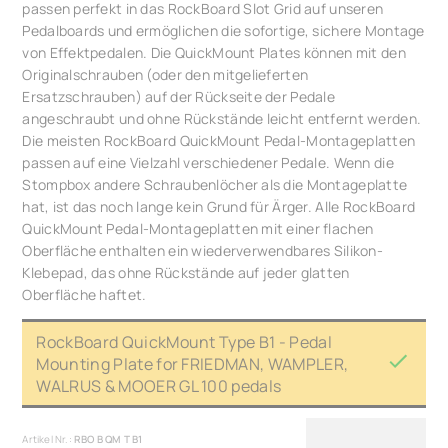
passen perfekt in das RockBoard Slot Grid auf unseren
Pedalboards und ermöglichen die sofortige, sichere Montage
von Effektpedalen. Die QuickMount Plates können mit den
Originalschrauben (oder den mitgelieferten
Ersatzschrauben) auf der Rückseite der Pedale
angeschraubt und ohne Rückstände leicht entfernt werden.
Die meisten RockBoard QuickMount Pedal-Montageplatten
passen auf eine Vielzahl verschiedener Pedale. Wenn die
Stompbox andere Schraubenlöcher als die Montageplatte
hat, ist das noch lange kein Grund für Ärger. Alle RockBoard
QuickMount Pedal-Montageplatten mit einer flachen
Oberfläche enthalten ein wiederverwendbares Silikon-
Klebepad, das ohne Rückstände auf jeder glatten
Oberfläche haftet.
RockBoard QuickMount Type B1 - Pedal
Mounting Plate for FRIEDMAN, WAMPLER,
WALRUS & MOOER GL 100 pedals
Artikel Nr.:
RBO B QM T B1