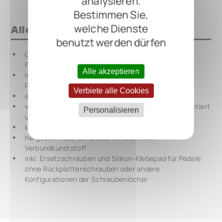
analysieren.
Bestimmen Sie,
welche Dienste
Alles auf einen Blick
benutzt werden dürfen
QuickMount Pedal-Montageplatte für FULLTONE
FullDrive 3 Pedals
Alle akzeptieren
montiert Effektpedale sicher auf RockBoard
Pedalboards
Verbiete alle Cookies
ersetzt umständliches Klettband
wird auf vorhandenen Effektpedal-Rückplatten montiert
Personalisieren
und ist rückstandsfrei abnehmbar
keine dauerhaften Modifikationen erforderlich
hergestellt aus kohlenstoffverstärktem
Verbundkunststoff
inkl. Ersatzschrauben und Silikon-Klebepad für Pedale
ohne Rückplattenschrauben oder andere
Konfigurationen der Schraubenlöcher