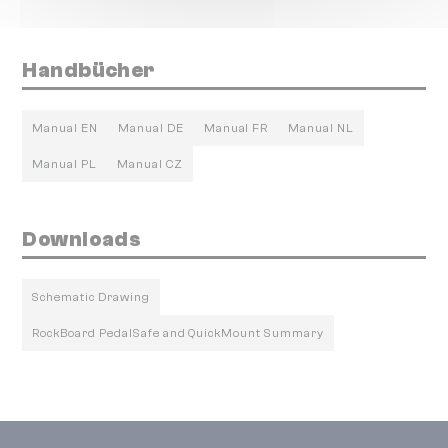
Handbücher
Manual EN
Manual DE
Manual FR
Manual NL
Manual PL
Manual CZ
Downloads
Schematic Drawing
RockBoard PedalSafe and QuickMount Summary