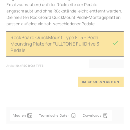
Ersatzschrauben) auf der Rückseite der Pedale
angeschraubt und ohne Rückstände leicht entfernt werden.
Die meisten RockBoard QuickMount Pedal-Montageplatten
passen auf eine Vielzahl verschiedener Pedale.
RockBoard QuickMount Type FT5 - Pedal
Mounting Plate for FULLTONE FullDrive 3
Pedals
Artikel Nr.:
RBO B QM T FT5
IM SHOP ANSEHEN
Medien
Technische Daten
Downloads