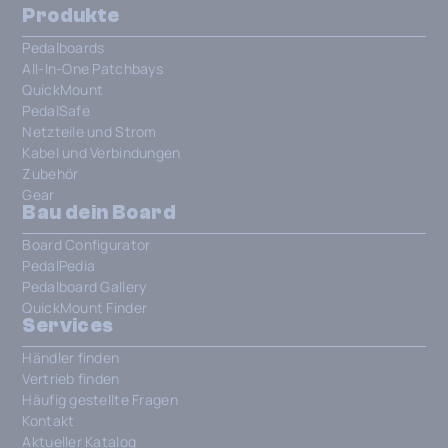
Produkte
Pedalboards
All-In-One Patchbays
QuickMount
PedalSafe
Netzteile und Strom
Kabel und Verbindungen
Zubehör
Gear
Bau dein Board
Board Configurator
PedalPedia
Pedalboard Gallery
QuickMount Finder
Services
Händler finden
Vertrieb finden
Häufig gestellte Fragen
Kontakt
Aktueller Katalog