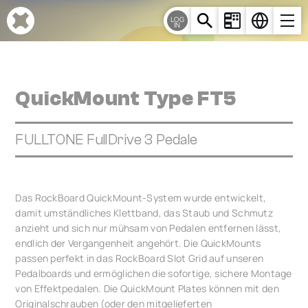
Cookie-Einstellungen
LOG
IN
QuickMount Type FT5
FULLTONE FullDrive 3 Pedale
Das RockBoard QuickMount-System wurde entwickelt,
damit umständliches Klettband, das Staub und Schmutz
anzieht und sich nur mühsam von Pedalen entfernen lässt,
endlich der Vergangenheit angehört. Die QuickMounts
passen perfekt in das RockBoard Slot Grid auf unseren
Pedalboards und ermöglichen die sofortige, sichere Montage
von Effektpedalen. Die QuickMount Plates können mit den
Originalschrauben (oder den mitgelieferten