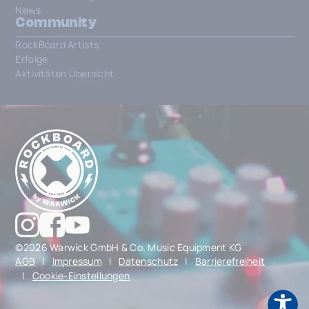
News
Community
RockBoard Artists
Erfolge
Aktivitäten Übersicht
©2026 Warwick GmbH & Co. Music Equipment KG
AGB
|
Impressum
|
Datenschutz
|
Barrierefreiheit
|
Cookie-Einstellungen