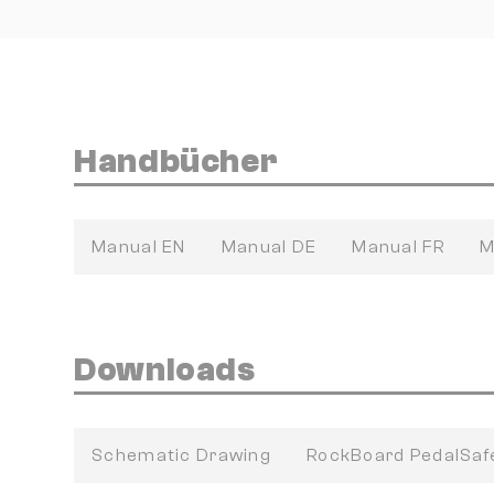
Handbücher
Manual EN
Manual DE
Manual FR
M
Downloads
Schematic Drawing
RockBoard PedalSa