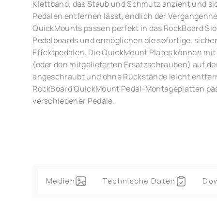
Klettband, das Staub und Schmutz anzieht und s
Pedalen entfernen lässt, endlich der Vergangenhe
QuickMounts passen perfekt in das RockBoard Slo
Pedalboards und ermöglichen die sofortige, sich
Effektpedalen. Die QuickMount Plates können mit
(oder den mitgelieferten Ersatzschrauben) auf de
angeschraubt und ohne Rückstände leicht entfer
RockBoard QuickMount Pedal-Montageplatten pass
verschiedener Pedale.
Medien
Technische Daten
Do