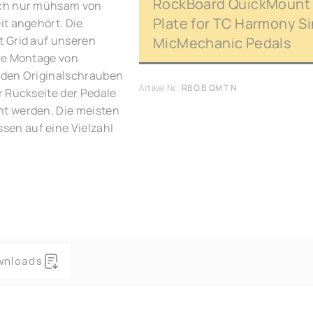
RockBoard QuickMount 
ich nur mühsam von
Plate for TC Harmony Si
it angehört. Die
t Grid auf unseren
MicMechanic Pedals
ere Montage von
 den Originalschrauben
Artikel Nr.:
RBO B QM T N
r Rückseite der Pedale
nt werden. Die meisten
en auf eine Vielzahl
wnloads