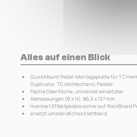
Alles auf einen Blick
QuickMount Pedal-Montageplatte für TC Harm
Duplicator, TC MicMechanic Pedale
flache Oberfläche, universell einsetzbar
Abmessungen (B x H): 86,5 x 137 mm
montiert Effektpedale sicher auf RockBoard 
ersetzt umständliches Klettband