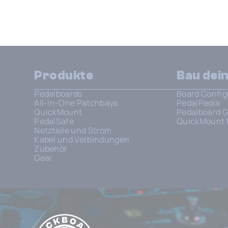
Produkte
Bau dei
Pedalboards
Board Config
All-In-One Patchbays
PedalPedia
QuickMount
Pedalboard G
PedalSafe
QuickMount 
Netzteile und Strom
Kabel und Verbindungen
Zubehör
Gear