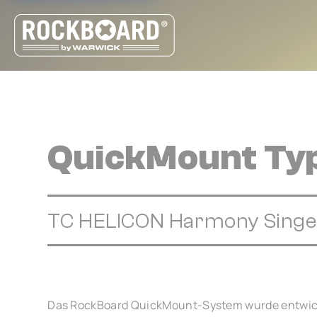
Cookie-Einstellungen
QuickMount Ty
TC HELICON Harmony Singer 
Das RockBoard QuickMount-System wurde entwick