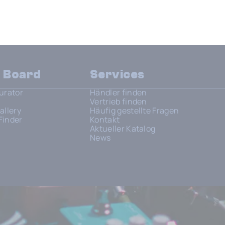
n Board
Services
urator
Händler finden
Vertrieb finden
allery
Häufig gestellte Fragen
Finder
Kontakt
Aktueller Katalog
News