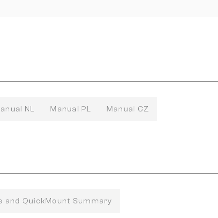
anual NL
Manual PL
Manual CZ
fe and QuickMount Summary