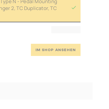
Type N - Pedal Mounting
nger 2, TC Duplicator, TC
IM SHOP ANSEHEN