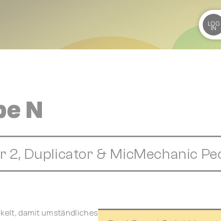
LOG
IN
pe N
2, Duplicator & MicMechanic Pe
elt, damit umständliches