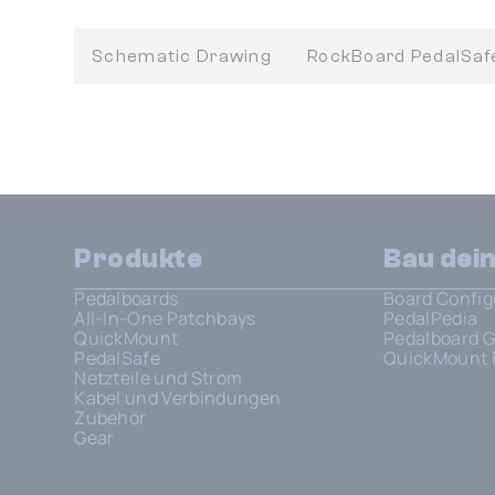
Schematic Drawing
RockBoard PedalSa
Produkte
Bau dei
Pedalboards
Board Config
All-In-One Patchbays
PedalPedia
QuickMount
Pedalboard G
PedalSafe
QuickMount 
Netzteile und Strom
Kabel und Verbindungen
Zubehör
Gear