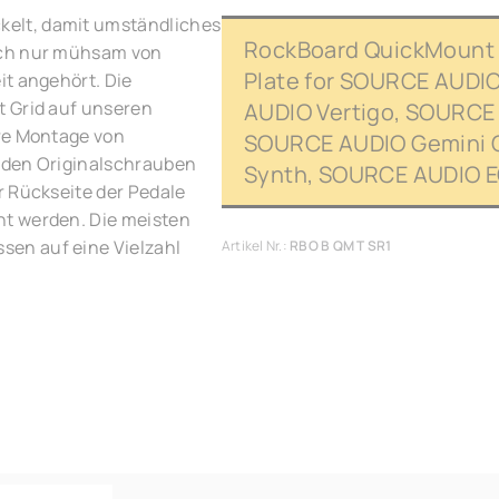
elt, damit umständliches
RockBoard QuickMount 
ich nur mühsam von
Plate for SOURCE AUDI
it angehört. Die
t Grid auf unseren
AUDIO Vertigo, SOURCE
ere Montage von
SOURCE AUDIO Gemini 
 den Originalschrauben
Synth, SOURCE AUDIO E
r Rückseite der Pedale
nt werden. Die meisten
en auf eine Vielzahl
Artikel Nr.:
RBO B QM T SR1