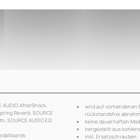
 AUDIO AfterShock,
wird auf vorhandenen E
pring Reverb, SOURCE
rückstandsfrei abneh
nth, SOURCE AUDIO EQ
keine dauerhaften Modi
hergestellt aus kohlen
Pedalboards
inkl. Ersatzschrauben