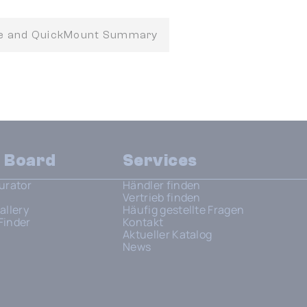
fe and QuickMount Summary
n Board
Services
urator
Händler finden
Vertrieb finden
allery
Häufig gestellte Fragen
Finder
Kontakt
Aktueller Katalog
News