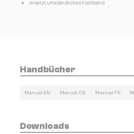
ersetzt umständliches Klettband
Handbücher
Manual EN
Manual DE
Manual FR
M
Downloads