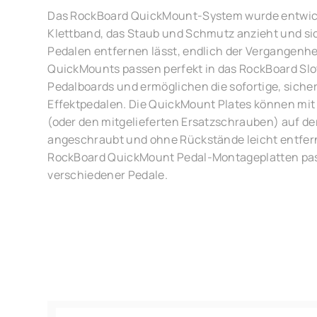
Das RockBoard QuickMount-System wurde entwick
Klettband, das Staub und Schmutz anzieht und s
Pedalen entfernen lässt, endlich der Vergangenhe
QuickMounts passen perfekt in das RockBoard Slo
Pedalboards und ermöglichen die sofortige, sich
Effektpedalen. Die QuickMount Plates können mit
(oder den mitgelieferten Ersatzschrauben) auf de
angeschraubt und ohne Rückstände leicht entfer
RockBoard QuickMount Pedal-Montageplatten pass
verschiedener Pedale.