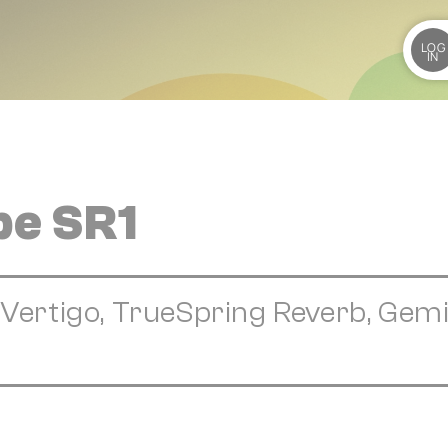
LOG
IN
pe SR1
ertigo, TrueSpring Reverb, Gemi