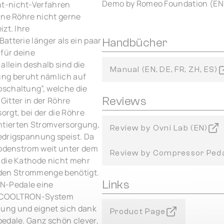
Demo by Romeo Foundation (EN
ht-nicht-Verfahren
ine Röhre nicht gerne
zt. Ihre
atterie länger als ein paar
Handbücher
 für deine
llein deshalb sind die
Manual (EN, DE, FR, ZH, ES)
ng beruht nämlich auf
oschaltung”, welche die
Reviews
Gitter in der Röhre
rgt, bei der die Röhre
ntierten Stromversorgung,
Review by Ovni Lab (EN)
edrigspannung speist. Da
Anodenstrom weit unter dem
Review by Compressor Peda
 die Kathode nicht mehr
nden Strommenge benötigt.
Links
N-Pedale eine
as COOLTRON-System
ung und eignet sich dank
Product Page
pedale. Ganz schön clever,