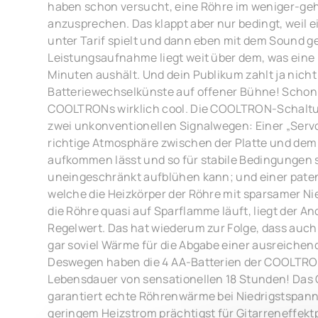
haben schon versucht, eine Röhre im weniger-ge
anzusprechen. Das klappt aber nur bedingt, weil e
unter Tarif spielt und dann eben mit dem Sound gei
Leistungsaufnahme liegt weit über dem, was eine B
Minuten aushält. Und dein Publikum zahlt ja nicht
Batteriewechselkünste auf offener Bühne! Schon a
COOLTRONs wirklich cool. Die COOLTRON-Schaltu
zwei unkonventionellen Signalwegen: Einer „Serv
richtige Atmosphäre zwischen der Platte und dem 
aufkommen lässt und so für stabile Bedingungen so
uneingeschränkt aufblühen kann; und einer pate
welche die Heizkörper der Röhre mit sparsamer Ni
die Röhre quasi auf Sparflamme läuft, liegt der 
Regelwert. Das hat wiederum zur Folge, dass auch
gar soviel Wärme für die Abgabe einer ausreiche
Deswegen haben die 4 AA-Batterien der COOLTRO
Lebensdauer von sensationellen 18 Stunden! D
garantiert echte Röhrenwärme bei Niedrigstspann
geringem Heizstrom prächtigst für Gitarreneffekt