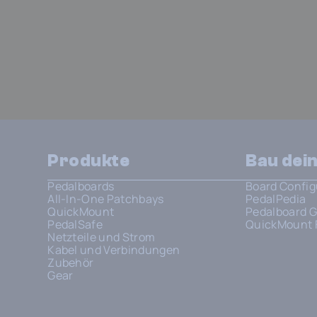
Produkte
Bau dei
Pedalboards
Board Config
All-In-One Patchbays
PedalPedia
QuickMount
Pedalboard G
PedalSafe
QuickMount 
Netzteile und Strom
Kabel und Verbindungen
Zubehör
Gear