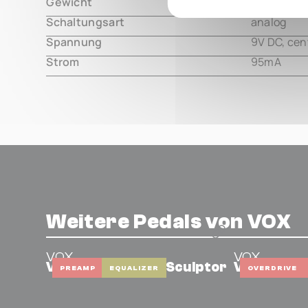
Gewicht
000.00 m
Schaltungsart
analog
Spannung
9V DC, cen
Strom
95mA
Weitere Pedals von VOX
VOX
VOX
Valvenergy Tone Sculptor
Valvenergy
PREAMP
EQUALIZER
OVERDRIVE