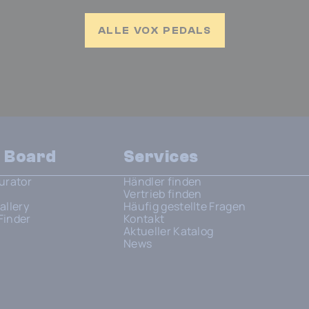
ALLE VOX PEDALS
n Board
Services
urator
Händler finden
Vertrieb finden
allery
Häufig gestellte Fragen
Finder
Kontakt
Aktueller Katalog
News