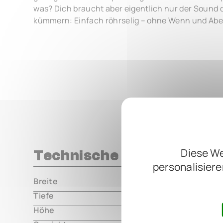
was? Dich braucht aber eigentlich nur der Sound
kümmern: Einfach röhrselig – ohne Wenn und Abe
Diese We
Technische Daten
personalisiere
Breite
000.00 m
Tiefe
000.00 m
Höhe
000.00 m