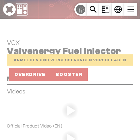
Cookie-Einstellungen
LOG
IN
VOX
Valvenergy Fuel Injector
ANMELDEN UND VERBESSERUNGEN VORSCHLAGEN
OVERDRIVE
BOOSTER
Media
Videos
Official Product Video (EN)