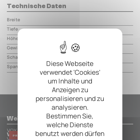
Technische Daten
Breite
000.00 mm
Tiefe
000.00 mm
Höhe
000.00 mm
Gewicht
000.00 mm
Schaltungsart
analog
Diese Webseite
Spannung
9V DC, center negative
verwendet 'Cookies'
um Inhalte und
Anzeigen zu
personalisieren und zu
analysieren.
Bestimmen Sie,
Weitere Pedals von VOX
welche Dienste
VOX
benutzt werden dürfen
Valvenergy Tone Sculptor
PREAMP
EQUALIZER
VOX