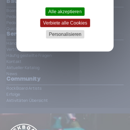
Bau dein Board
Board Configurator
Alle akzeptieren
PedalPedia
Pedalboard Gallery
Verbiete alle Cookies
QuickMount Finder
Services
Personalisieren
Händler finden
Vertrieb finden
Häufig gestellte Fragen
Kontakt
Aktueller Katalog
News
Community
RockBoard Artists
Erfolge
Aktivitäten Übersicht