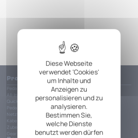
Diese Webseite
verwendet 'Cookies'
Produkte
um Inhalte und
Anzeigen zu
Pedalboards
All-In-One Patchbays
personalisieren und zu
QuickMount
analysieren.
PedalSafe
Bestimmen Sie,
Netzteile und Strom
Kabel und Verbindungen
welche Dienste
Zubehör
benutzt werden dürfen
Gear