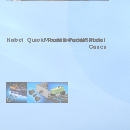
Kabel
QuickMounts
Pedalboards
PedalSafes
Pedal
Cases