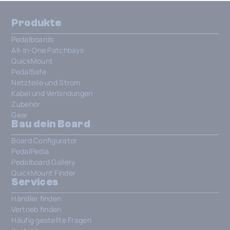
Produkte
Pedalboards
All-In-One Patchbays
QuickMount
PedalSafe
Netzteile und Strom
Kabel und Verbindungen
Zubehör
Gear
Bau dein Board
Board Configurator
PedalPedia
Pedalboard Gallery
QuickMount Finder
Services
Händler finden
Vertrieb finden
Häufig gestellte Fragen