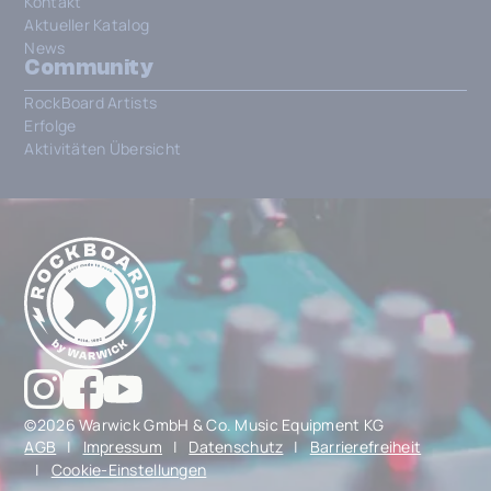
Kontakt
Aktueller Katalog
News
Community
RockBoard Artists
Erfolge
Aktivitäten Übersicht
©2026 Warwick GmbH & Co. Music Equipment KG
AGB
|
Impressum
|
Datenschutz
|
Barrierefreiheit
|
Cookie-Einstellungen