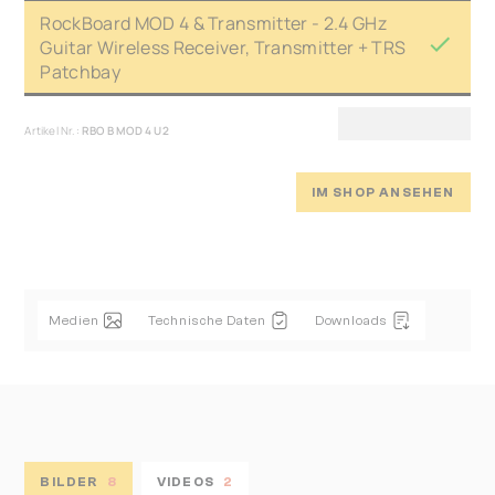
RockBoard MOD 4 & Transmitter - 2.4 GHz
Guitar Wireless Receiver, Transmitter + TRS
Patchbay
Artikel Nr.:
RBO B MOD 4 U2
IM SHOP ANSEHEN
Medien
Technische Daten
Downloads
BILDER
8
VIDEOS
2