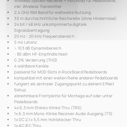
Wireless System Receiver + Patchbay für Pedalboards,
inkl. Wireless Transmitter
2,4 GHz ISM Band für weltweite Nutzung
30 m durchschnittliche Reichweite (ohne Hindernisse)
24 bit / 48 kHz unkomprimierte digitale
Signalübertragung
20 Hz - 20 kHz Frequenzbereich
5 ms Latenz
> 103 dB Dynamikbereich
- 85 dBm HF-Empfindlichkeit
0.2% Verzerrung (THD)
4 wählbare Kanäle
passend für MOD Slots in RockBoard Pedalboards
kompatibel mit einer weiten Reihe anderer Pedalboards
fungiert als zentraler Zugangspunkt zu deinem Effekt
Setup
abnehmbare Frontplatte für Montage auf oder unter
Pedalboards
4x 6,3 mm Stereo-Klinke Thru (TRS)
1x 6,3 mm Mono-Klinke Receiver Audio Ausgang (TS)
1x DC 2,1 x 5,5 mm Hohlstecker Thru
1x AC IEC Thru