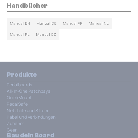
Handbücher
Manual EN
Manual DE
Manual FR
Manual NL
Manual PL
Manual CZ
Produkte
Pedalboards
All-In-One Patchbays
QuickMount
PedalSafe
Netzteile und Strom
Kabel und Verbindungen
Zubehör
Gear
Bau dein Board