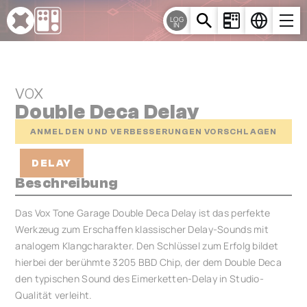
Cookie-Einstellungen
LOG
IN
VOX
Double Deca Delay
ANMELDEN UND VERBESSERUNGEN VORSCHLAGEN
DELAY
Beschreibung
Das Vox Tone Garage Double Deca Delay ist das perfekte
Werkzeug zum Erschaffen klassischer Delay-Sounds mit
analogem Klangcharakter. Den Schlüssel zum Erfolg bildet
hierbei der berühmte 3205 BBD Chip, der dem Double Deca
den typischen Sound des Eimerketten-Delay in Studio-
Qualität verleiht.