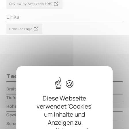
Review by Amazona (DE)
Links
Product Page
Technische Daten
Breite
000.00 mm
Diese Webseite
Tiefe
000.00 mm
verwendet 'Cookies'
Höhe
000.00 mm
um Inhalte und
Gewicht
000.00 mm
Anzeigen zu
Schaltungsart
analog