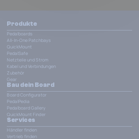
Produkte
Pedalboards
All-In-One Patchbays
QuickMount
PedalSafe
Netzteile und Strom
Kabel und Verbindungen
Zubehör
Gear
Bau dein Board
Board Configurator
PedalPedia
Pedalboard Gallery
QuickMount Finder
Services
Händler finden
Vertrieb finden