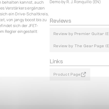
Demo by R. J. Ronquillo (EN)
n behalten kannst, auch
nes Verstärkers ergänzen
sich ein Drive-Schaltkreis,
et, von jangy boost bis zu
Reviews
findet sich der JFET-
m Regler eingestellt
Review by Premier Guitar (
Review by The Gear Page (
Links
Product Page