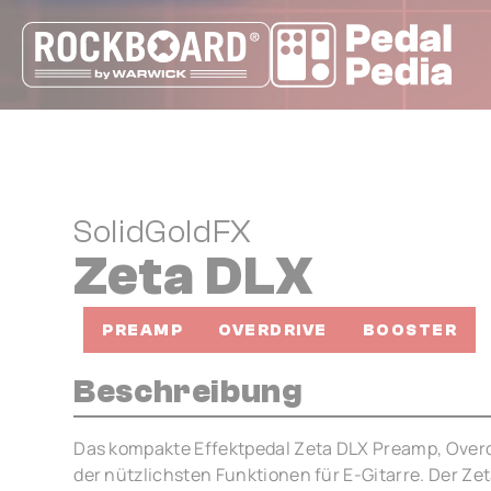
Cookie-Einstellungen
SolidGoldFX
Zeta DLX
PREAMP
OVERDRIVE
BOOSTER
Beschreibung
Das kompakte Effektpedal Zeta DLX Preamp, Overdr
der nützlichsten Funktionen für E-Gitarre. Der Ze