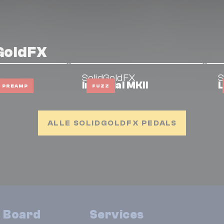
GoldFX
SolidGoldFX
S
Imperial MKII
L
PREAMP
FUZZ
ALLE SOLIDGOLDFX PEDALS
n Board
Services