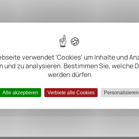
m
m
bseite verwendet 'Cookies' um Inhalte und An
m
n und zu analysieren. Bestimmen Sie, welche 
m
werden dürfen
ter negative
Alle akzeptieren
Verbiete alle Cookies
Personalisieren