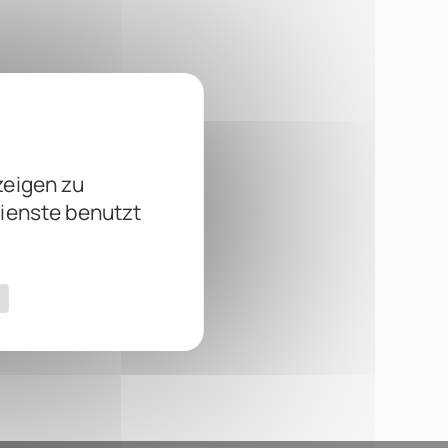
zeigen zu
Dienste benutzt