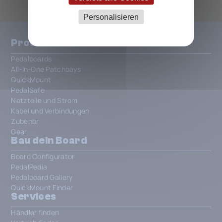
Personalisieren
Produkte
Pedalboards
All-In-One Patchbays
QuickMount
PedalSafe
Netzteile und Strom
Kabel und Verbindungen
Zubehör
Gear
Bau dein Board
Board Configurator
PedalPedia
Pedalboard Gallery
QuickMount Finder
Services
Händler finden