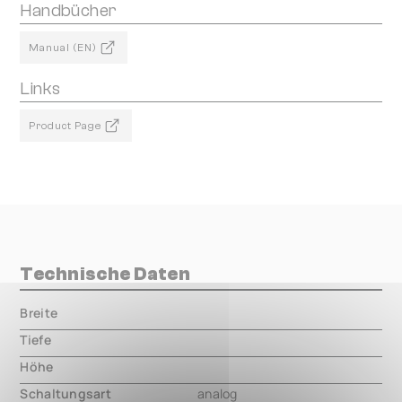
Handbücher
Manual (EN)
Links
Product Page
Technische Daten
Breite
000.00 mm
Tiefe
000.00 mm
Höhe
000.00 mm
Schaltungsart
analog