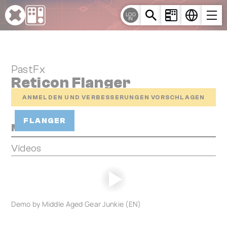
Cookie-Einstellungen
LOG
IN
PastFx
Reticon Flanger
ANMELDEN UND VERBESSERUNGEN VORSCHLAGEN
FLANGER
Media
Videos
Demo by Middle Aged Gear Junkie (EN)