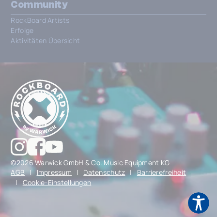
Community
RockBoard Artists
Erfolge
Aktivitäten Übersicht
©2026 Warwick GmbH & Co. Music Equipment KG
AGB
|
Impressum
|
Datenschutz
|
Barrierefreiheit
|
Cookie-Einstellungen