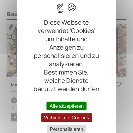
Boards mit diesem Pedal
Diese Webseite
verwendet 'Cookies'
um Inhalte und
Anzeigen zu
personalisieren und zu
analysieren.
Bestimmen Sie,
welche Dienste
MaryByrd 2026
1
benutzt werden dürfen
based on
QUAD 4.4
by
Matthieu Mailhot
MM
Alle akzeptieren
84
0
vor 7 Tagen
Verbiete alle Cookies
AMBIENT
JAZZ
ROCK
Personalisieren