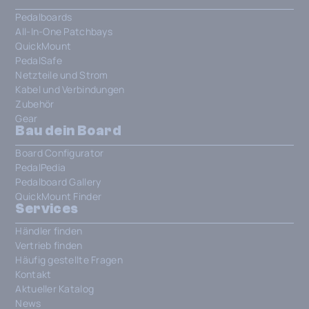
Pedalboards
All-In-One Patchbays
QuickMount
PedalSafe
Netzteile und Strom
Kabel und Verbindungen
Zubehör
Gear
Bau dein Board
Board Configurator
PedalPedia
Pedalboard Gallery
QuickMount Finder
Services
Händler finden
Vertrieb finden
Häufig gestellte Fragen
Kontakt
Aktueller Katalog
News