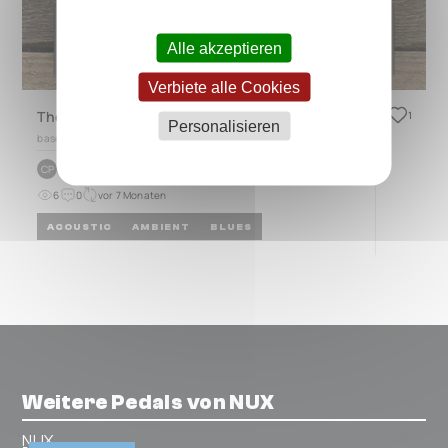
Alle akzeptieren
Verbiete alle Cookies
The Arcoo Stick
1
Personalisieren
based on
DUO 2.2
by
Chris` Preston
CP
6
0
vor 7 Monaten
ACOUSTIC
AMBIENT
BLUES
Weitere Pedals von NUX
NUX