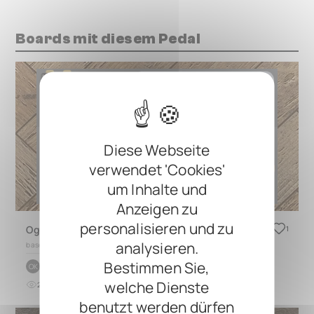
Boards mit diesem Pedal
Diese Webseite
verwendet 'Cookies'
um Inhalte und
Anzeigen zu
personalisieren und zu
Oguz Kilic-copy
1
analysieren.
based on
Generisches Board
Bestimmen Sie,
by
Oğuz Kılıç
OK
welche Dienste
2
0
vor etwa 1 Jahr
benutzt werden dürfen