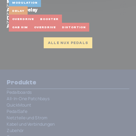
Mod Force
MODULATION
NUX
Analog Delay
DELAY
NUX
Drive Core Deluxe MKII
OVERDRIVE
BOOSTER
NUX
Amp Core Studio
CAB SIM
OVERDRIVE
DISTORTION
ALLE NUX PEDALS
Produkte
Pedalboards
All-In-One Patchbays
QuickMount
PedalSafe
Netzteile und Strom
Kabel und Verbindungen
Zubehör