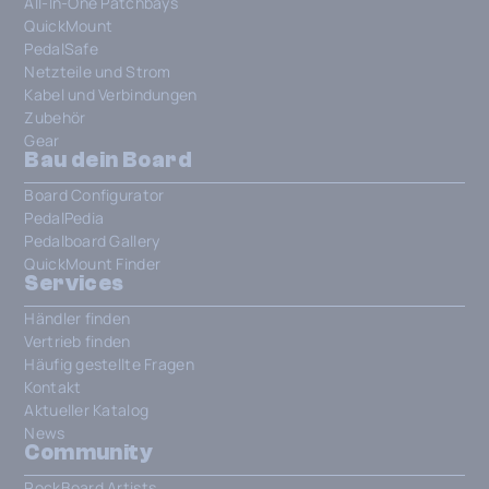
All-In-One Patchbays
QuickMount
PedalSafe
Netzteile und Strom
Kabel und Verbindungen
Zubehör
Gear
Bau dein Board
Board Configurator
PedalPedia
Pedalboard Gallery
QuickMount Finder
Services
Händler finden
Vertrieb finden
Häufig gestellte Fragen
Kontakt
Aktueller Katalog
News
Community
RockBoard Artists