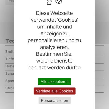
Product Page
Diese Webseite
verwendet 'Cookies'
um Inhalte und
Anzeigen zu
personalisieren und zu
Technische Daten
analysieren.
Breite
000.00 mm
Bestimmen Sie,
Tiefe
000.00 mm
welche Dienste
Höhe
000.00 mm
benutzt werden dürfen
Schaltungsart
analog
Spannung
9V DC, center negative
Alle akzeptieren
Strom
10mA
Verbiete alle Cookies
Personalisieren