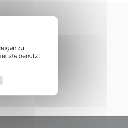
zeigen zu
Dienste benutzt