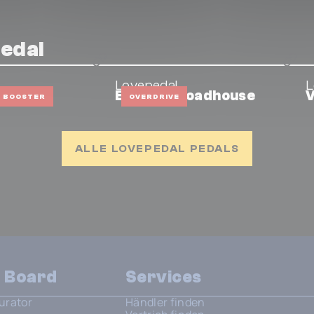
pedal
Lovepedal
L
anji
Eternity Roadhouse
BOOSTER
OVERDRIVE
ALLE LOVEPEDAL PEDALS
n Board
Services
urator
Händler finden