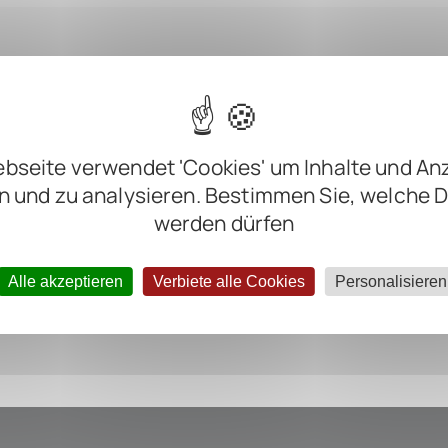
bseite verwendet 'Cookies' um Inhalte und An
m
n und zu analysieren. Bestimmen Sie, welche 
m
werden dürfen
m
Alle akzeptieren
Verbiete alle Cookies
Personalisieren
ter negative