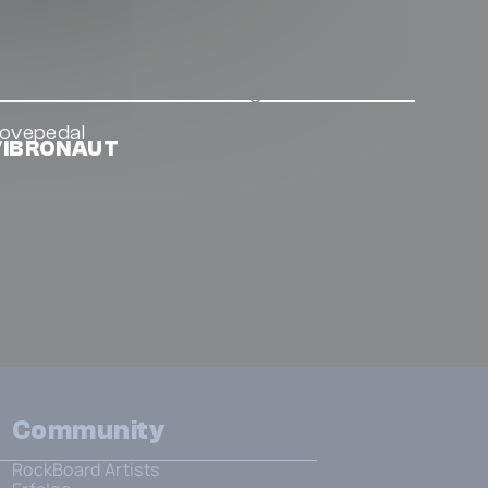
ovepedal
VIBRONAUT
Community
RockBoard Artists