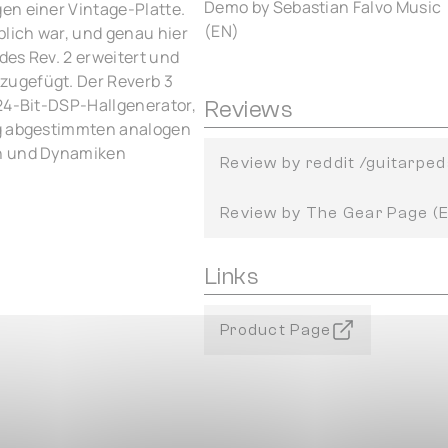
Demo by Sebastian Falvo Music
en einer Vintage-Platte.
(EN)
blich war, und genau hier
des Rev. 2 erweitert und
zugefügt. Der Reverb 3
 24-Bit-DSP-Hallgenerator,
Reviews
ig abgestimmten analogen
en und Dynamiken
Review by reddit /guitarped
Review by The Gear Page (
Links
Product Page