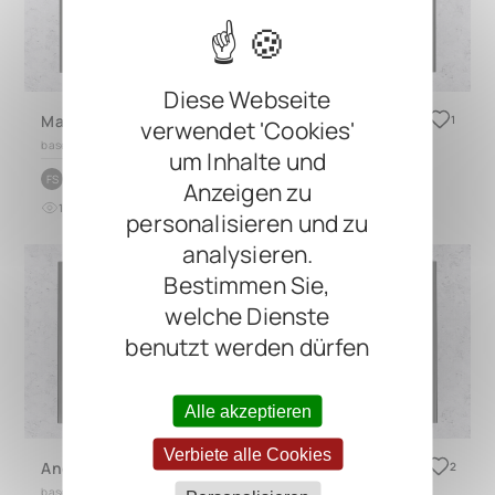
Diese Webseite
May The Fourth Be With You
1
verwendet 'Cookies'
based on
DUO 2.0
um Inhalte und
by
Frederik Schlüter
FS
Anzeigen zu
12
0
vor 9 Monaten
personalisieren und zu
analysieren.
Bestimmen Sie,
welche Dienste
benutzt werden dürfen
Alle akzeptieren
Verbiete alle Cookies
Andy's Rig für Flashborn.de
2
based on
TRES 3.1