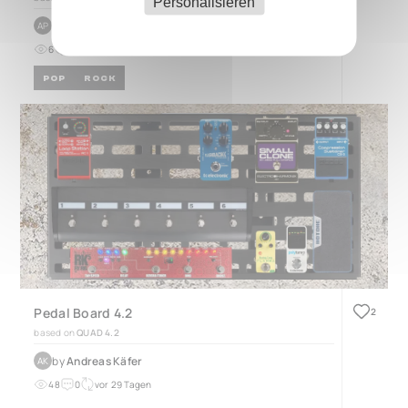
Personalisieren
by
Andreas Pfeiffer
AP
6
0
vor 5 Monaten
POP
ROCK
Pedal Board 4.2
2
based on
QUAD 4.2
by
Andreas Käfer
AK
48
0
vor 29 Tagen