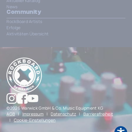
Aktueller Katalog
News
Community
RockBoard Artists
Erfolge
Aktivitäten Übersicht
©2026 Warwick GmbH & Co. Music Equipment KG
AGB
|
Impressum
|
Datenschutz
|
Barrierefreiheit
|
Cookie-Einstellungen