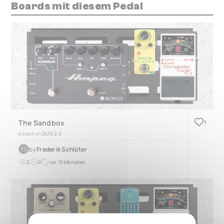
Boards mit diesem Pedal
The Sandbox
1
based on
DUO 2.0
by
Frederik Schlüter
FS
2
0
vor 10 Monaten