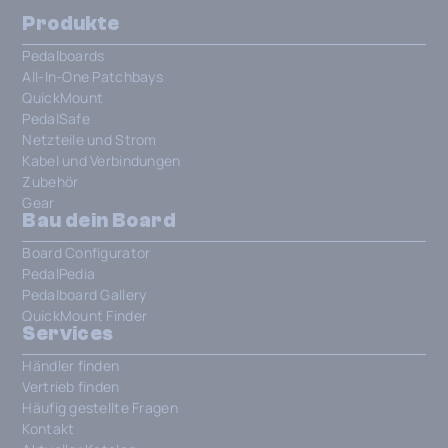
Produkte
Pedalboards
All-In-One Patchbays
QuickMount
PedalSafe
Netzteile und Strom
Kabel und Verbindungen
Zubehör
Gear
Bau dein Board
Board Configurator
PedalPedia
Pedalboard Gallery
QuickMount Finder
Services
Händler finden
Vertrieb finden
Häufig gestellte Fragen
Kontakt