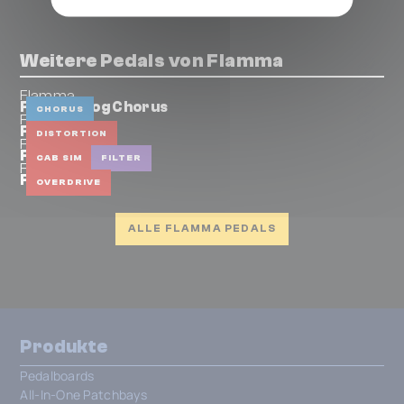
Weitere Pedals von Flamma
Flamma
FC14 Analog Chorus
CHORUS
Flamma
FC06 Dist
DISTORTION
Flamma
FS07 Cab
CAB SIM
FILTER
Flamma
FC07 Drive
OVERDRIVE
ALLE FLAMMA PEDALS
Produkte
Pedalboards
All-In-One Patchbays