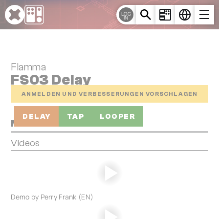
Cookie-Einstellungen
LOG
IN
Flamma
FS03 Delay
ANMELDEN UND VERBESSERUNGEN VORSCHLAGEN
DELAY
TAP
LOOPER
Media
Videos
Demo by Perry Frank (EN)