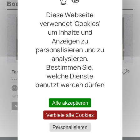
Boards mit diesem Pedal
Diese Webseite
verwendet 'Cookies'
um Inhalte und
Anzeigen zu
personalisieren und zu
analysieren.
Bestimmen Sie,
Far East Pagoda D-Lite
0
welche Dienste
based on
Generisches Board
benutzt werden dürfen
by
cuulguit@r
CU
5
0
vor 12 Monaten
Alle akzeptieren
AMBIENT
METAL
ROCK
Verbiete alle Cookies
Personalisieren