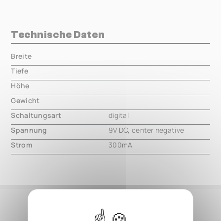
Technische Daten
Breite
000.00 mm
Tiefe
000.00 mm
Höhe
000.00 mm
Gewicht
000.00 mm
Schaltungsart
digital
Spannung
9V DC, center negative
Strom
300mA