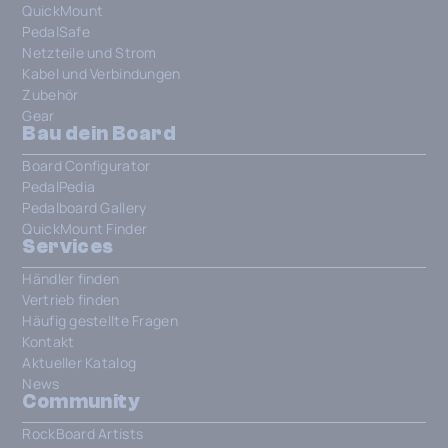
QuickMount
PedalSafe
Netzteile und Strom
Kabel und Verbindungen
Zubehör
Gear
Bau dein Board
Board Configurator
PedalPedia
Pedalboard Gallery
QuickMount Finder
Services
Händler finden
Vertrieb finden
Häufig gestellte Fragen
Kontakt
Aktueller Katalog
News
Community
RockBoard Artists