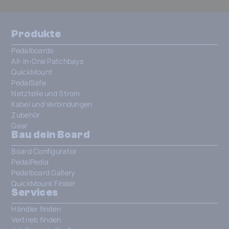
Produkte
Pedalboards
All-In-One Patchbays
QuickMount
PedalSafe
Netzteile und Strom
Kabel und Verbindungen
Zubehör
Gear
Bau dein Board
Board Configurator
PedalPedia
Pedalboard Gallery
QuickMount Finder
Services
Händler finden
Vertrieb finden