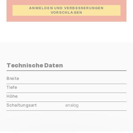
ANMELDEN UND VERBESSERUNGEN
VORSCHLAGEN
Technische Daten
Breite
000.00 mm
Tiefe
000.00 mm
Höhe
000.00 mm
Schaltungsart
analog