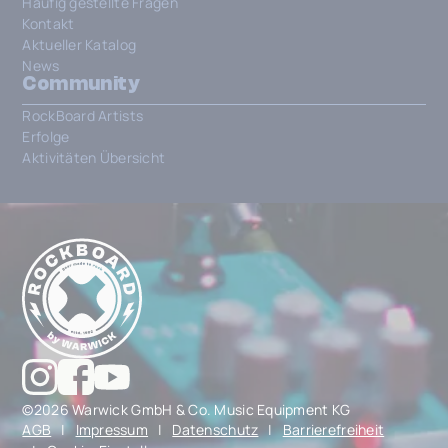
Häufig gestellte Fragen
Kontakt
Aktueller Katalog
News
Community
RockBoard Artists
Erfolge
Aktivitäten Übersicht
©2026 Warwick GmbH & Co. Music Equipment KG
AGB
|
Impressum
|
Datenschutz
|
Barrierefreiheit