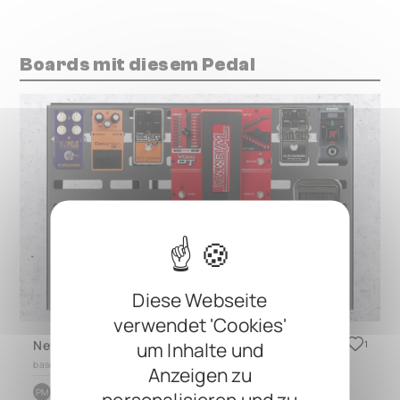
Boards mit diesem Pedal
Diese Webseite
verwendet 'Cookies'
New Pedal Board
um Inhalte und
1
based on
CINQUE 5.2
Anzeigen zu
by
Peter Marthi
PM
personalisieren und zu