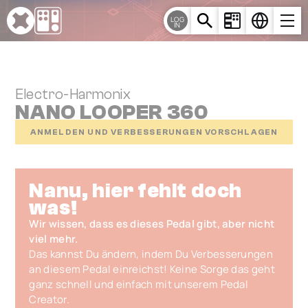
Cookie-Einstellungen
LOG
IN
Electro-Harmonix
NANO LOOPER 360
ANMELDEN UND VERBESSERUNGEN VORSCHLAGEN
Nanu, hier fehlt doch
was!
Wir wissen, dass es dieses Pedal gibt, aber nicht
viel mehr.
Das kannst Du ändern, indem Du Verbesserungen
an diesem Pedal einreichst! Keine Sorge das geht
ganz schnell und einfach mit unserem Pedal
Creator.