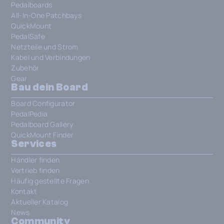
Pedalboards
All-In-One Patchbays
QuickMount
PedalSafe
Netzteile und Strom
Kabel und Verbindungen
Zubehör
Gear
Bau dein Board
Board Configurator
PedalPedia
Pedalboard Gallery
QuickMount Finder
Services
Händler finden
Vertrieb finden
Häufig gestellte Fragen
Kontakt
Aktueller Katalog
News
Community