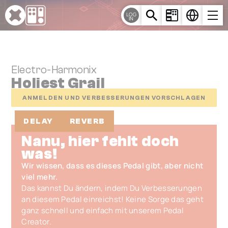
Cookie-Einstellungen
LOG
IN
Electro-Harmonix
Holiest Grail
ANMELDEN UND VERBESSERUNGEN VORSCHLAGEN
DELAY
REVERB
Nanu, hier fehlt doch
was!
Wir wissen, dass es dieses Pedal gibt, aber nicht
viel mehr.
Das kannst Du ändern, indem Du Verbesserungen
an diesem Pedal einreichst! Keine Sorge das geht
ganz schnell und einfach mit unserem Pedal
Creator.