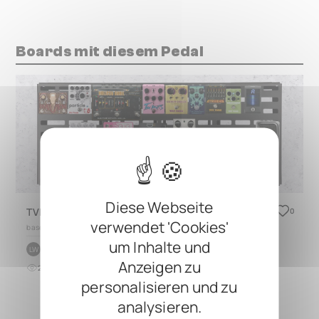
Boards mit diesem Pedal
Diese Webseite
TVL Queens of the Stone Age 2025 Pedal Board
0
verwendet 'Cookies'
based on
CINQUE 5.4
um Inhalte und
by
Landon Wolf
LW
Anzeigen zu
28
0
vor 10 Monaten
personalisieren und zu
analysieren.