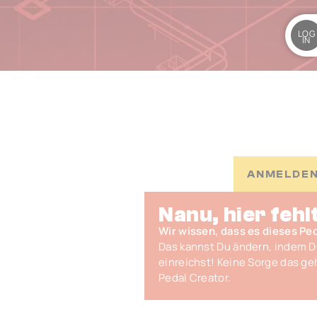
LOG
IN
ANMELDEN
Nanu, hier fehl
Wir wissen, dass es dieses Peda
Das kannst Du ändern, indem 
einreichst! Keine Sorge das ge
Pedal Creator.