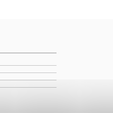
m
m
m