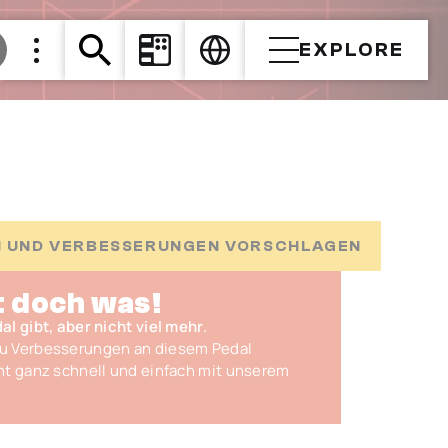
EXPLORE
 UND VERBESSERUNGEN VORSCHLAGEN
t doch was!
l gibt, aber nicht viel mehr.
Du Verbesserungen an diesem Pedal
ht ganz schnell und einfach mit unserem