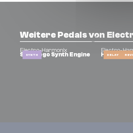
Weitere Pedals von Elec
Electro-Harmonix
Electro-Ha
Superego Synth Engine
Holiest Gra
SYNTH
DELAY
REV