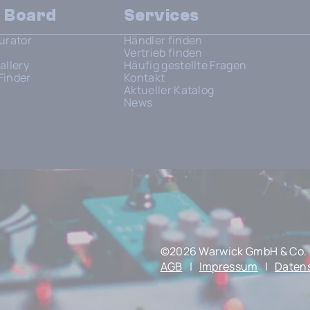
n Board
Services
urator
Händler finden
Vertrieb finden
allery
Häufig gestellte Fragen
Finder
Kontakt
Aktueller Katalog
News
©2026 Warwick GmbH & Co. 
AGB
|
Impressum
|
Daten