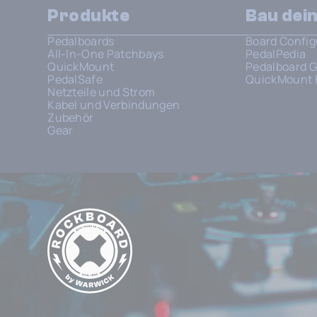
Produkte
Bau dei
Pedalboards
Board Config
All-In-One Patchbays
PedalPedia
QuickMount
Pedalboard G
PedalSafe
QuickMount 
Netzteile und Strom
Kabel und Verbindungen
Zubehör
Gear