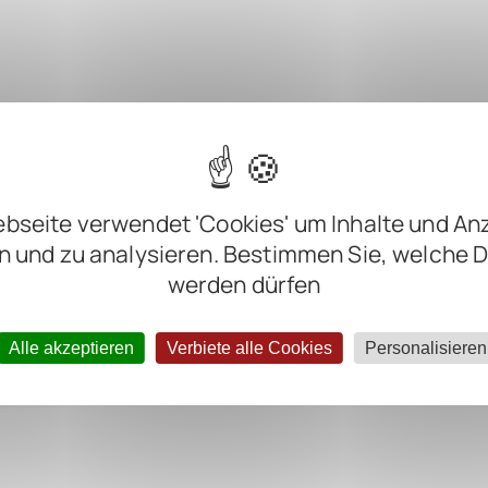
Man-Band Gig Rig
0
bseite verwendet 'Cookies' um Inhalte und An
AD 4.3
n und zu analysieren. Bestimmen Sie, welche 
 Silveira
werden dürfen
or 5 Monaten
Alle akzeptieren
Verbiete alle Cookies
Personalisieren