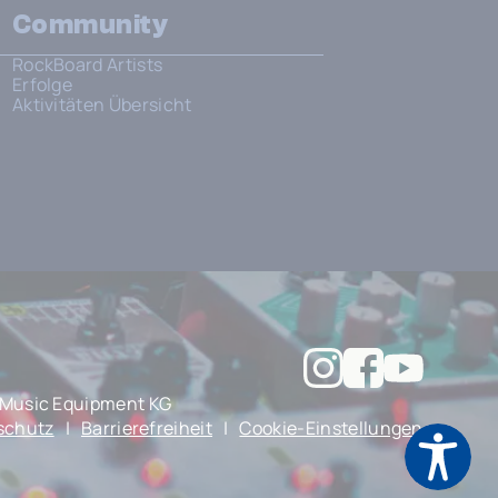
Community
RockBoard Artists
Erfolge
Aktivitäten Übersicht
Music Equipment KG
schutz
|
Barrierefreiheit
|
Cookie-Einstellungen