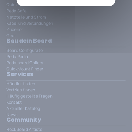
QuickMount
PedalSafe
Netzteile und Strom
Kabel und Verbindungen
Zubehör
Gear
Bau dein Board
Board Configurator
PedalPedia
Pedalboard Gallery
QuickMount Finder
Services
Händler finden
Vertrieb finden
Häufig gestellte Fragen
Kontakt
Aktueller Katalog
News
Community
RockBoard Artists