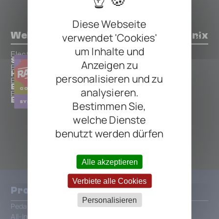
Diese Webseite
Weitere Pedals von Electro-Harmonix
verwendet 'Cookies'
um Inhalte und
Electro-Harmonix
Superego Synth Engine
Anzeigen zu
SYNTH
Electro-Harmonix
Holiest Grail
personalisieren und zu
DELAY
REVERB
Electro-Harmonix
Black Finger
COMPRESSOR
SUSTAINER
analysieren.
Electro-Harmonix
Bass Micro Synthesizer (Vintage)
SYNTH
FILTER
Bestimmen Sie,
welche Dienste
ALLE ELECTRO-HARMONIX PEDALS
benutzt werden dürfen
Alle akzeptieren
Verbiete alle Cookies
Produkte
Personalisieren
Pedalboards
All-In-One Patchbays