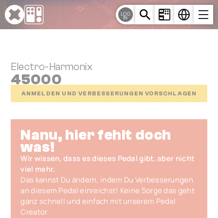
Cookie-Einstellungen
LOG
IN
Electro-Harmonix
45000
ANMELDEN UND VERBESSERUNGEN VORSCHLAGEN
Nanu, hier fehlt doch
was!
Wir wissen, dass es dieses Pedal gibt, aber nicht
viel mehr.
Das kannst Du ändern, indem Du Verbesserungen
an diesem Pedal einreichst! Keine Sorge das geht
ganz schnell und einfach mit unserem Pedal
Creator.