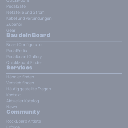
QuickMount
PedalSafe
Netzteile und Strom
Kabel und Verbindungen
Zubehör
Gear
Bau dein Board
Board Configurator
PedalPedia
Pedalboard Gallery
QuickMount Finder
Services
Händler finden
Vertrieb finden
Häufig gestellte Fragen
Kontakt
Aktueller Katalog
News
Community
RockBoard Artists
Erfolge