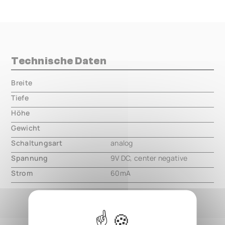
Technische Daten
Breite
000.00 mm
Tiefe
000.00 mm
Höhe
000.00 mm
Gewicht
000.00 mm
Schaltungsart
analog
Spannung
9V DC, center negative
Strom
60mA