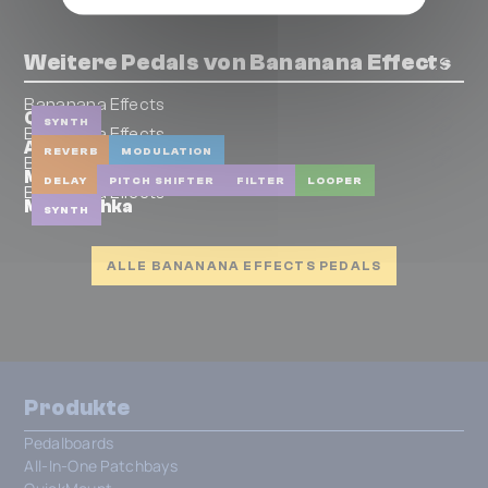
Weitere Pedals von Bananana Effects
Bananana Effects
Quimera
SYNTH
Bananana Effects
Abracadabra
REVERB
MODULATION
Bananana Effects
Mandala
DELAY
PITCH SHIFTER
FILTER
LOOPER
Bananana Effects
Matryoshka
SYNTH
ALLE BANANANA EFFECTS PEDALS
Produkte
Pedalboards
All-In-One Patchbays