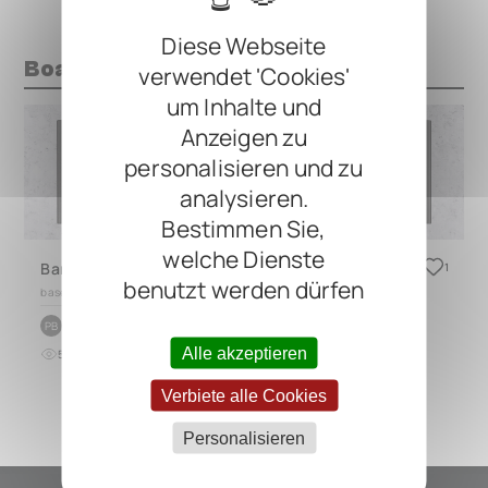
Diese Webseite
Boards mit diesem Pedal
verwendet 'Cookies'
um Inhalte und
Anzeigen zu
personalisieren und zu
analysieren.
Bestimmen Sie,
welche Dienste
Bananana Bass Board
1
benutzt werden dürfen
based on
DUO 2.1
by
Patrick Brogan
PB
Alle akzeptieren
5
0
vor fast 3 Jahren
Verbiete alle Cookies
Personalisieren