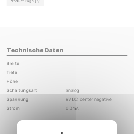
Product Page
Technische Daten
Breite
000.00 mm
Tiefe
000.00 mm
Höhe
000.00 mm
Schaltungsart
analog
Spannung
9V DC, center negative
Strom
0.3mA