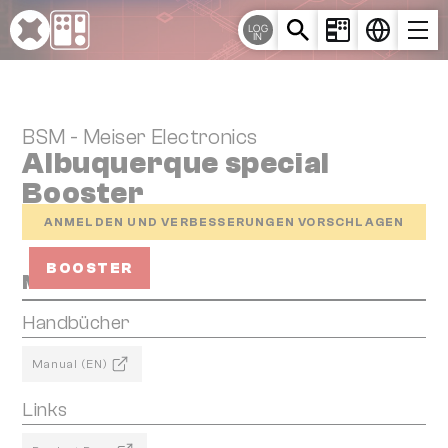
Cookie-Einstellungen
LOG
IN
BSM - Meiser Electronics
Albuquerque special
Booster
ANMELDEN UND VERBESSERUNGEN VORSCHLAGEN
BOOSTER
Media
Handbücher
Manual (EN)
Links