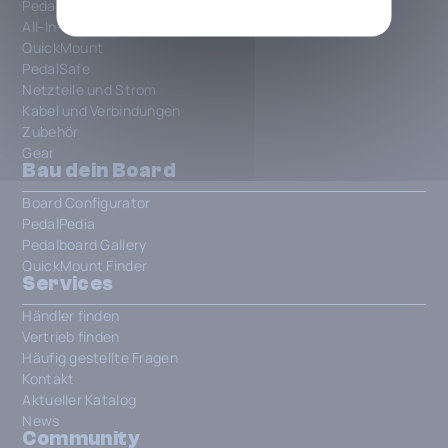
Pedalboards
All-In-One Patchbays
QuickMount
PedalSafe
Netzteile und Strom
Kabel und Verbindungen
Zubehör
Gear
Bau dein Board
Board Configurator
PedalPedia
Pedalboard Gallery
QuickMount Finder
Services
Händler finden
Vertrieb finden
Häufig gestellte Fragen
Kontakt
Aktueller Katalog
News
Community