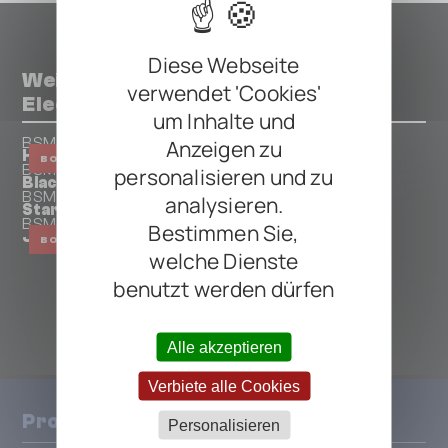
Diese Webseite
Weitere Pedals von BSM - Meiser
verwendet 'Cookies'
Electronics
um Inhalte und
BSM - Meiser Electronics
Anzeigen zu
Heritage Crunch Booster
BOOSTER
BSM - Meiser Electronics
personalisieren und zu
Black Box Booster
BSM - Meiser Electronics
analysieren.
Starbreaker Booster
BSM - Meiser Electronics
Bestimmen Sie,
J Fuzz
BOOSTER
welche Dienste
benutzt werden dürfen
ALLE BSM - MEISER ELECTRONICS PEDALS
Alle akzeptieren
Verbiete alle Cookies
Produkte
Personalisieren