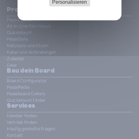
Personalisieren
Produkte
Pedalboards
All-In-One Patchbays
QuickMount
PedalSafe
Netzteile und Strom
Kabel und Verbindungen
Zubehör
Gear
Bau dein Board
Board Configurator
PedalPedia
Pedalboard Gallery
QuickMount Finder
Services
Händler finden
Vertrieb finden
Häufig gestellte Fragen
Kontakt