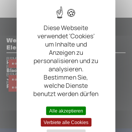
Diese Webseite
verwendet 'Cookies'
Weitere Pedals von BSM - Meiser
um Inhalte und
Electronics
Anzeigen zu
BSM - Meiser Electronics
personalisieren und zu
Heritage Crunch Booster
BOOSTER
BSM - Meiser Electronics
analysieren.
Black Box Booster
BSM - Meiser Electronics
Bestimmen Sie,
J Fuzz
BOOSTER
BSM - Meiser Electronics
welche Dienste
Powderfinger
BOOSTER
benutzt werden dürfen
ALLE BSM - MEISER ELECTRONICS PEDALS
Alle akzeptieren
Verbiete alle Cookies