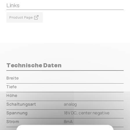
Links
Product Page
Technische Daten
Breite
000.00 mm
Tiefe
000.00 mm
Höhe
000.00 mm
Schaltungsart
analog
Spannung
18V DC, center negative
Strom
8mA