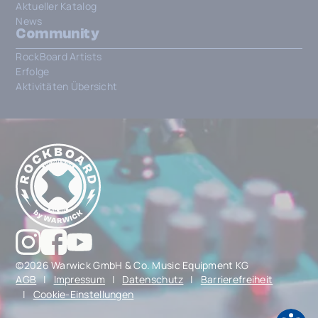
Aktueller Katalog
News
Community
RockBoard Artists
Erfolge
Aktivitäten Übersicht
©2026 Warwick GmbH & Co. Music Equipment KG
AGB
|
Impressum
|
Datenschutz
|
Barrierefreiheit
|
Cookie-Einstellungen