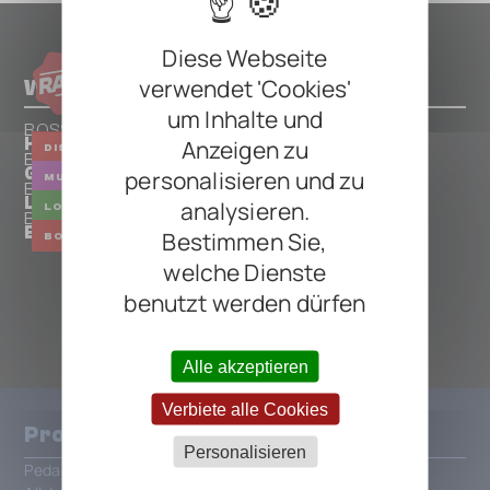
Diese Webseite
verwendet 'Cookies'
Weitere Pedals von BOSS
um Inhalte und
BOSS
Anzeigen zu
HM-2 Heavy Metal
DISTORTION
BOSS
GT-100
personalisieren und zu
MULTI
BOSS
Loop Station RC-3
analysieren.
LOOPER
BOSS
BP-1W Booster/Preamp
Bestimmen Sie,
BOOSTER
PREAMP
welche Dienste
ALLE BOSS PEDALS
benutzt werden dürfen
Alle akzeptieren
Verbiete alle Cookies
Produkte
Personalisieren
Pedalboards