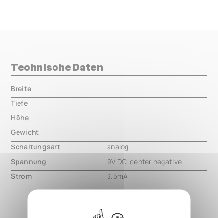
Technische Daten
Breite
000.00 mm
Tiefe
000.00 mm
Höhe
000.00 mm
Gewicht
000.00 mm
Schaltungsart
analog
Spannung
9V DC, center negative
Strom
3.5mA