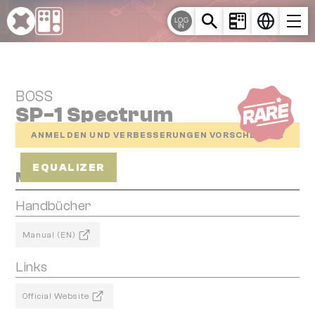
Cookie-Einstellungen
LOG
IN
BOSS
SP-1 Spectrum
ANMELDEN UND VERBESSERUNGEN VORSCHLAGEN
EQUALIZER
Media
Handbücher
Manual (EN)
Links
Official Website