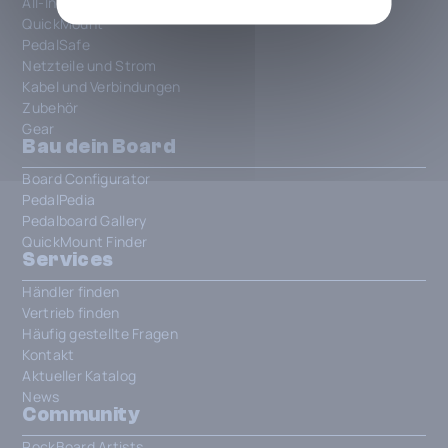
All-In-One Patchbays
QuickMount
PedalSafe
Netzteile und Strom
Kabel und Verbindungen
Zubehör
Gear
Bau dein Board
Board Configurator
PedalPedia
Pedalboard Gallery
QuickMount Finder
Services
Händler finden
Vertrieb finden
Häufig gestellte Fragen
Kontakt
Aktueller Katalog
News
Community
RockBoard Artists