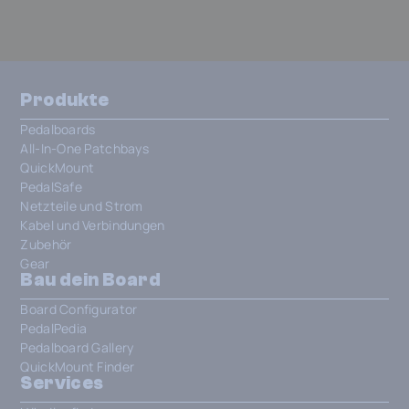
Produkte
Pedalboards
All-In-One Patchbays
QuickMount
PedalSafe
Netzteile und Strom
Kabel und Verbindungen
Zubehör
Gear
Bau dein Board
Board Configurator
PedalPedia
Pedalboard Gallery
QuickMount Finder
Services