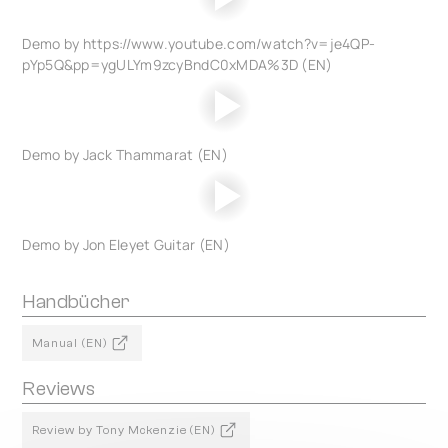
Demo by https://www.youtube.com/watch?v=je4QP-
pYp5Q&pp=ygULYm9zcyBndC0xMDA%3D (EN)
Demo by Jack Thammarat (EN)
Demo by Jon Eleyet Guitar (EN)
Handbücher
Manual (EN)
Reviews
Review by Tony Mckenzie (EN)