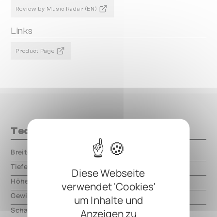
Review by Music Radar (EN)
Links
Product Page
Technische Daten
Breite
000.00 mm
Tiefe
000.00 mm
Diese Webseite
Höhe
000.00 mm
verwendet 'Cookies'
Gewicht
000.00 mm
um Inhalte und
Schaltungsart
digital
Anzeigen zu