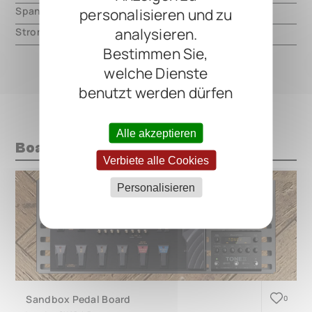
Spannung
9V DC, center negative
personalisieren und zu
analysieren.
Strom
600mA
Bestimmen Sie,
welche Dienste
benutzt werden dürfen
Alle akzeptieren
Boards mit diesem Pedal
Verbiete alle Cookies
Personalisieren
Sandbox Pedal Board
0