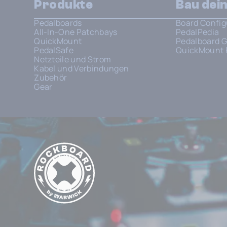
Produkte
Bau dei
Pedalboards
Board Config
All-In-One Patchbays
PedalPedia
QuickMount
Pedalboard G
PedalSafe
QuickMount 
Netzteile und Strom
Kabel und Verbindungen
Zubehör
Gear