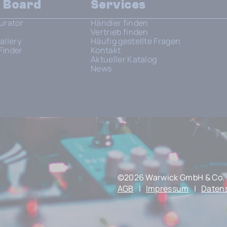
n Board
Services
urator
Händler finden
Vertrieb finden
allery
Häufig gestellte Fragen
Finder
Kontakt
Aktueller Katalog
News
©2026 Warwick GmbH & Co. 
AGB
|
Impressum
|
Daten