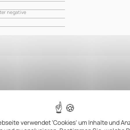
ter negative
ard-copy
1
S 3.1
bseite verwendet 'Cookies' um Inhalte und An
Maas