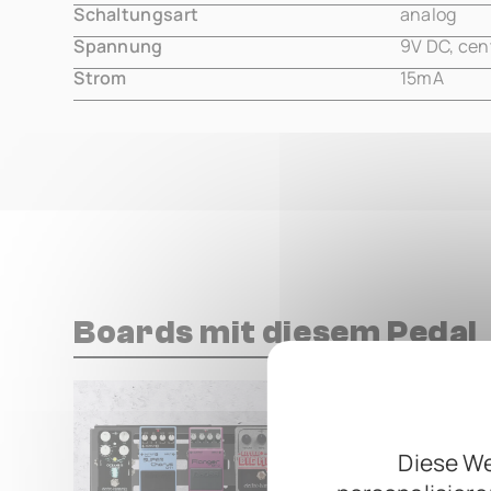
Schaltungsart
analog
Spannung
9V DC, cen
Strom
15mA
Boards mit diesem Pedal
Broke bo
based on
TRE
Diese We
by
Rob 
RM