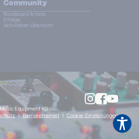
Community
RockBoard Artists
Erfolge
Aktivitäten Übersicht
Music Equipment KG
schutz
|
Barrierefreiheit
|
Cookie-Einstellungen