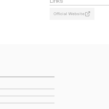
Links
Official Website
m
m
m
m