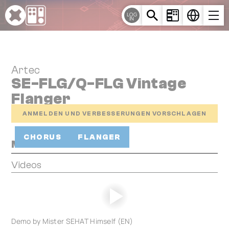
Cookie-Einstellungen
LOG
IN
Artec
SE-FLG/Q-FLG Vintage
Flanger
ANMELDEN UND VERBESSERUNGEN VORSCHLAGEN
CHORUS
FLANGER
Media
Videos
Demo by Mister SEHAT Himself (EN)