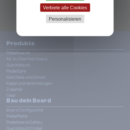
ALLE ARTEC PEDALS
Verbiete alle Cookies
Personalisieren
Produkte
Pedalboards
All-In-One Patchbays
QuickMount
PedalSafe
Netzteile und Strom
Kabel und Verbindungen
Zubehör
Gear
Bau dein Board
Board Configurator
PedalPedia
Pedalboard Gallery
QuickMount Finder