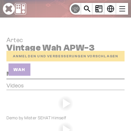
Cookie-Einstellungen
LOG
IN
Artec
Vintage Wah APW-3
ANMELDEN UND VERBESSERUNGEN VORSCHLAGEN
WAH
Media
Videos
Demo by Mister SEHAT Himself