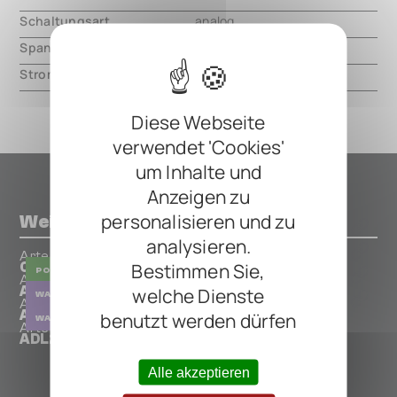
Schaltungsart
analog
Spannung
9V DC, center negative
Strom
14mA
Diese Webseite
verwendet 'Cookies'
um Inhalte und
Anzeigen zu
personalisieren und zu
Weitere Pedals von Artec
analysieren.
Artec
Bestimmen Sie,
CPB-12 Power Brick
POWER SUPPLY
Artec
welche Dienste
APW-5 Dual Mode Power Wah
WAH
Artec
APW-7 Dual Mode Whish Wah
benutzt werden dürfen
WAH
Artec
ADL2 Analog Delay
Alle akzeptieren
ALLE ARTEC PEDALS