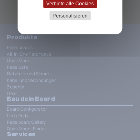
Verbiete alle Cookies
Personalisieren
Produkte
Pedalboards
All-In-One Patchbays
QuickMount
PedalSafe
Netzteile und Strom
Kabel und Verbindungen
Zubehör
Gear
Bau dein Board
Board Configurator
PedalPedia
Pedalboard Gallery
QuickMount Finder
Services