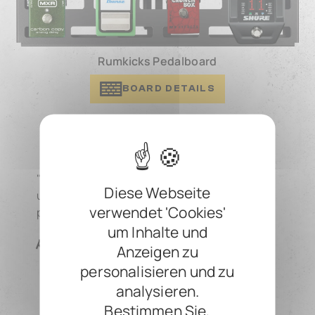
Rumkicks Pedalboard
BOARD DETAILS
"Leicht genug, um unter allen Bedingungen
Diese Webseite
unterwegs zu sein, haltbar und stoßfest,
verwendet 'Cookies'
perfekt für eine Punkrockband!"
um Inhalte und
Rumkicks
Anzeigen zu
personalisieren und zu
analysieren.
Bestimmen Sie,