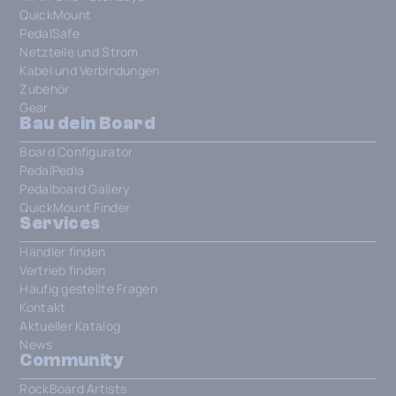
QuickMount
PedalSafe
Netzteile und Strom
Kabel und Verbindungen
Zubehör
Gear
Bau dein Board
Board Configurator
PedalPedia
Pedalboard Gallery
QuickMount Finder
Services
Händler finden
Vertrieb finden
Häufig gestellte Fragen
Kontakt
Aktueller Katalog
News
Community
RockBoard Artists