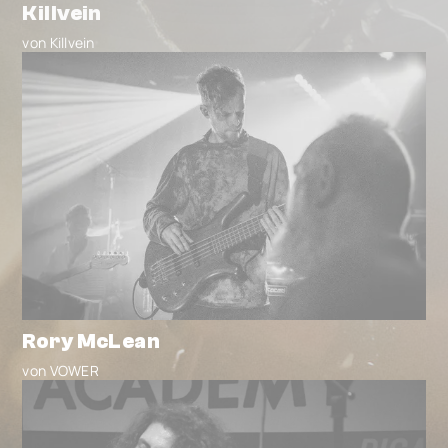
Killvein
von Killvein
Rory McLean
von VOWER