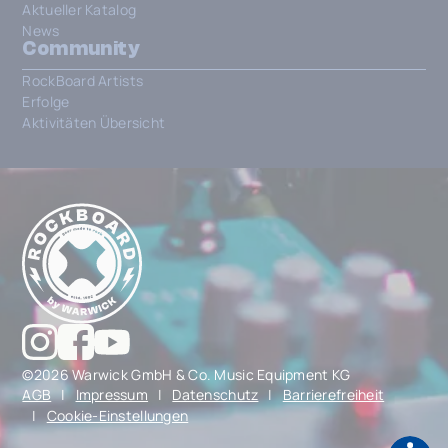
Aktueller Katalog
News
Community
RockBoard Artists
Erfolge
Aktivitäten Übersicht
©2026 Warwick GmbH & Co. Music Equipment KG
AGB
|
Impressum
|
Datenschutz
|
Barrierefreiheit
|
Cookie-Einstellungen