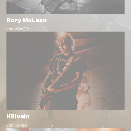
Rory McLean
von VOWER
Killvein
von Killvein