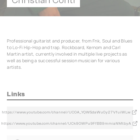
Christian Conti
Professional guitarist and producer, from Fnk, Soul and Blues
to Lo-Fi Hip-Hop and trap. Rockboard, Kernom and Carl
Martin artist, currently involved in multiple live projects as
well as being a successful session musician for various
artists.
Links
https://www.youtube.com/channel/UC0A_YQW5daWuOy27VfuiWLw
https://www.youtube.com/channel/UCk9OWPu9FfBB9mmiaNMtbyA