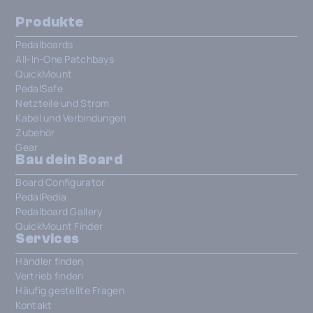
Produkte
Pedalboards
All-In-One Patchbays
QuickMount
PedalSafe
Netzteile und Strom
Kabel und Verbindungen
Zubehör
Gear
Bau dein Board
Board Configurator
PedalPedia
Pedalboard Gallery
QuickMount Finder
Services
Händler finden
Vertrieb finden
Häufig gestellte Fragen
Kontakt