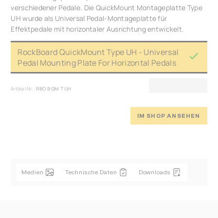
verschiedener Pedale. Die QuickMount Montageplatte Type
UH wurde als Universal Pedal-Montageplatte für
Effektpedale mit horizontaler Ausrichtung entwickelt.
RockBoard QuickMount Type UH - Universal
Pedal Mounting Plate For Horizontal Pedals
Artikel Nr.:
RBO B QM T UH
IM SHOP ANSEHEN
Medien
Technische Daten
Downloads