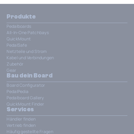
Produkte
Pedalboards
All-In-One Patchbays
QuickMount
PedalSafe
Netzteile und Strom
Kabel und Verbindungen
Zubehör
Gear
Bau dein Board
Board Configurator
PedalPedia
Pedalboard Gallery
QuickMount Finder
Services
Händler finden
Vertrieb finden
Häufig gestellte Fragen