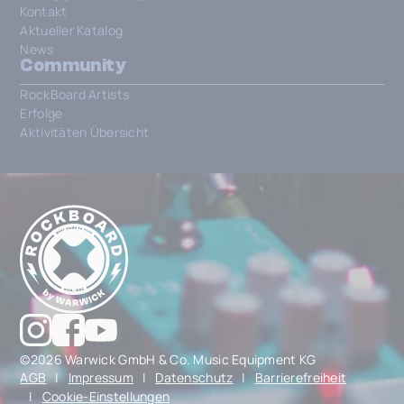
Kontakt
Aktueller Katalog
News
Community
RockBoard Artists
Erfolge
Aktivitäten Übersicht
©2026 Warwick GmbH & Co. Music Equipment KG
AGB
|
Impressum
|
Datenschutz
|
Barrierefreiheit
|
Cookie-Einstellungen