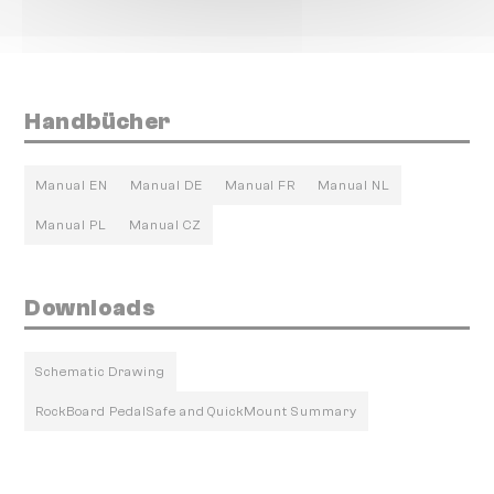
Handbücher
Manual EN
Manual DE
Manual FR
Manual NL
Manual PL
Manual CZ
Downloads
Schematic Drawing
RockBoard PedalSafe and QuickMount Summary