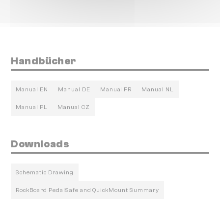
Handbücher
Manual EN
Manual DE
Manual FR
Manual NL
Manual PL
Manual CZ
Downloads
Schematic Drawing
RockBoard PedalSafe and QuickMount Summary