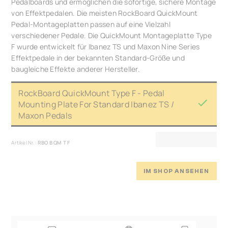
Pedalboards und ermöglichen die sofortige, sichere Montage
von Effektpedalen. Die meisten RockBoard QuickMount
Pedal-Montageplatten passen auf eine Vielzahl
verschiedener Pedale. Die QuickMount Montageplatte Type
F wurde entwickelt für Ibanez TS und Maxon Nine Series
Effektpedale in der bekannten Standard-Größe und
baugleiche Effekte anderer Hersteller.
RockBoard QuickMount Type F - Pedal
Mounting Plate For Standard Ibanez TS /
Maxon Pedals
Artikel Nr.:
RBO B QM T F
IM SHOP ANSEHEN