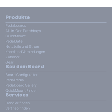
Produkte
Pedalboards
All-In-One Patchbays
QuickMount
PedalSafe
Netzteile und Strom
Kabel und Verbindungen
Zubehör
Gear
Bau dein Board
Board Configurator
PedalPedia
Pedalboard Gallery
QuickMount Finder
Services
Händler finden
Vertrieb finden