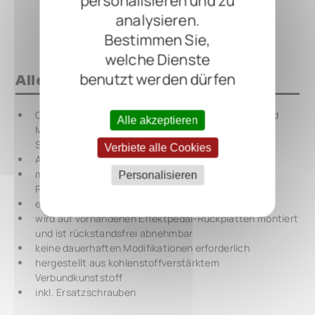
personalisieren und zu
analysieren.
Bestimmen Sie,
welche Dienste
benutzt werden dürfen
Alles auf einen Blick
QuickMount Pedal-Montageplatte für Ibanez TS und
Alle akzeptieren
Maxon Nine Series Effektpedale in der bekannten
Standard-Größe
Verbiete alle Cookies
Abstand der Montage-Löcher (B x T): 56 x 82 mm
montiert Effektpedale sicher auf RockBoard
Personalisieren
Pedalboards
ersetzt umständliches Klettband
wird auf vorhandenen Effektpedal-Rückplatten montiert
und ist rückstandsfrei abnehmbar
keine dauerhaften Modifikationen erforderlich
hergestellt aus kohlenstoffverstärktem
Verbundkunststoff
inkl. Ersatzschrauben