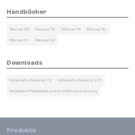
Handbücher
Manual EN
Manual DE
Manual FR
Manual NL
Manual PL
Manual CZ
Downloads
Schematic Drawing 1/2
Schematic Drawing 2/2
RockBoard PedalSafe and QuickMount Summary
Produkte