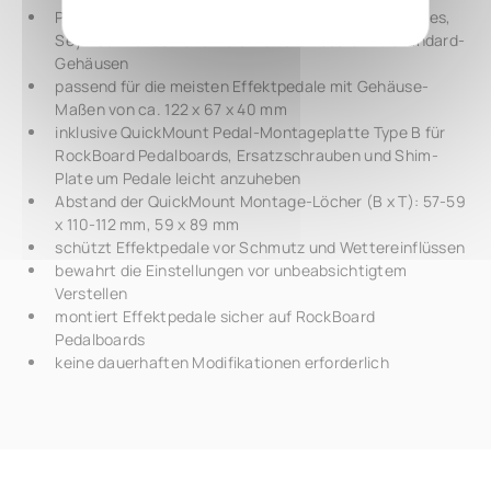
PedalSafe Schutzabdeckung für EarthQuaker Devices,
Seymour Duncan und viele weitere Pedale mit Standard-
Gehäusen
passend für die meisten Effektpedale mit Gehäuse-
Maßen von ca. 122 x 67 x 40 mm
inklusive QuickMount Pedal-Montageplatte Type B für
RockBoard Pedalboards, Ersatzschrauben und Shim-
Plate um Pedale leicht anzuheben
Abstand der QuickMount Montage-Löcher (B x T): 57-59
x 110-112 mm, 59 x 89 mm
schützt Effektpedale vor Schmutz und Wettereinflüssen
bewahrt die Einstellungen vor unbeabsichtigtem
Verstellen
montiert Effektpedale sicher auf RockBoard
Pedalboards
keine dauerhaften Modifikationen erforderlich