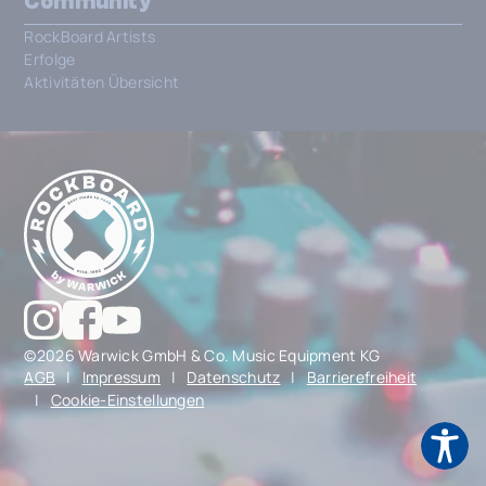
Community
RockBoard Artists
Erfolge
Aktivitäten Übersicht
©2026 Warwick GmbH & Co. Music Equipment KG
AGB
|
Impressum
|
Datenschutz
|
Barrierefreiheit
|
Cookie-Einstellungen