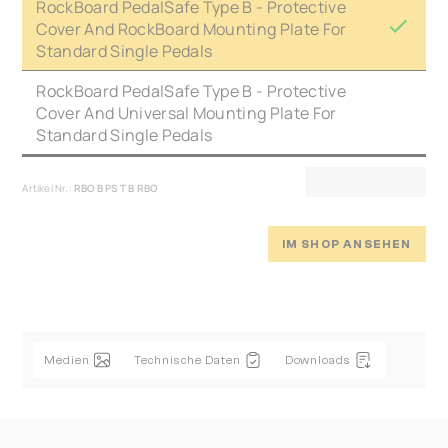
RockBoard PedalSafe Type B - Protective
Cover And RockBoard Mounting Plate For
Standard Single Pedals
RockBoard PedalSafe Type B - Protective
Cover And Universal Mounting Plate For
Standard Single Pedals
Artikel Nr.:
RBO B PS T B RBO
IM SHOP ANSEHEN
Medien
Technische Daten
Downloads