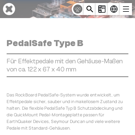
Cookie-Einstellungen
LOG
IN
PedalSafe Type B
Für Effektpedale mit den Gehäuse-Maßen
von ca. 122 x 67 x 40 mm
Das RockBoard PedalSafe-System wurde entwickelt, um
Effektpedale sicher, sauber und in makellosem Zustand zu
halten. Die flexible PedalSafe Typ B Schutzabdeckung und
die QuickMount Pedal-Montageplatte passen für
EarthQuaker Devices, Seymour Duncan und viele weitere
Pedale mit Standard-Gehäusen.