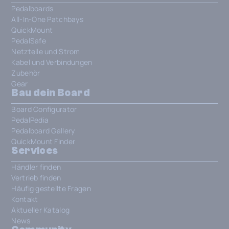
Pedalboards
All-In-One Patchbays
QuickMount
PedalSafe
Netzteile und Strom
Kabel und Verbindungen
Zubehör
Gear
Bau dein Board
Board Configurator
PedalPedia
Pedalboard Gallery
QuickMount Finder
Services
Händler finden
Vertrieb finden
Häufig gestellte Fragen
Kontakt
Aktueller Katalog
News