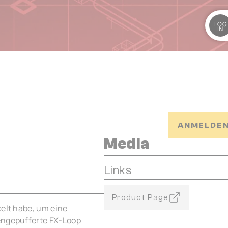
LOG
IN
ANMELDEN
Media
Links
Product Page
kelt habe, um eine
rengepufferte FX-Loop