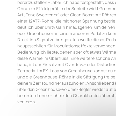
bereitzustellen –, aber ich habe festgestellt, dass
Ohne ein Effektgerät in der Schleife wirkt Greenhou
Art „Tone Sweetener“ oder Clean Boost mit Röhre
einer 12AT7-Röhre, die mit hoher Spannung betrie
deutlich über Unity Gain hinausgehen, um deinen
oder Greenhouse mit einem anderen Pedal zu kom
Dreck ins Signal zu bringen. Ich wollte dieses Ped
hauptsächlich für Modulationseffekte verwenden 
Bedienung ich liebte, denen aber oft etwas Wärme 
diese Wärme im Überfluss. Eine weitere schöne A
habe, ist der Einsatz mit Overdrive- oder Distorti
Zerrpedal im FX-Loop von Greenhouse kannst du d
und die Greenhouse-Röhre in die Sättigung trei
deinem Zerrsound herauszuholen. Anschließend k
über den Greenhouse-Volume-Regler wieder auf ei
herunterdrehen – ohne den Charakter des überst
verlieren.