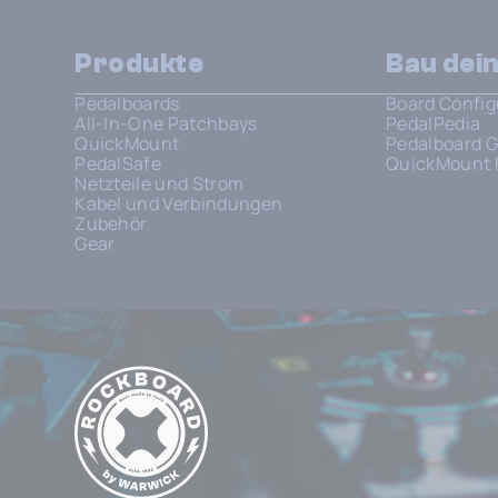
Produkte
Bau dei
Pedalboards
Board Config
All-In-One Patchbays
PedalPedia
QuickMount
Pedalboard G
PedalSafe
QuickMount 
Netzteile und Strom
Kabel und Verbindungen
Zubehör
Gear