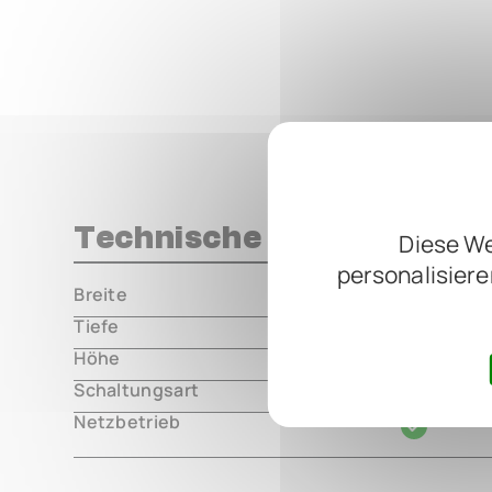
Technische Daten
Diese We
personalisiere
Breite
000.00 m
Tiefe
000.00 m
Höhe
000.00 m
Schaltungsart
analog
Netzbetrieb