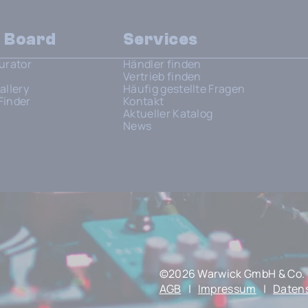
n Board
Services
urator
Händler finden
Vertrieb finden
allery
Häufig gestellte Fragen
Finder
Kontakt
Aktueller Katalog
News
©2026 Warwick GmbH & Co. 
AGB
|
Impressum
|
Daten