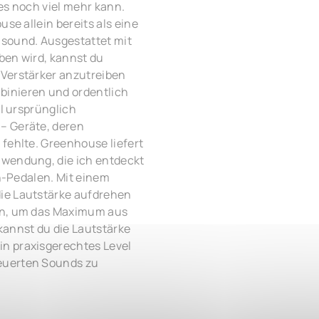
 es noch viel mehr kann.
se allein bereits als eine
nsound. Ausgestattet mit
ben wird, kannst du
 Verstärker anzutreiben
binieren und ordentlich
al ursprünglich
– Geräte, deren
fehlte. Greenhouse liefert
nwendung, die ich entdeckt
on-Pedalen. Mit einem
ie Lautstärke aufdrehen
ben, um das Maximum aus
annst du die Lautstärke
n praxisgerechtes Level
euerten Sounds zu