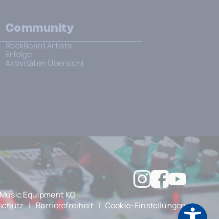
Community
RockBoard Artists
Erfolge
Aktivitäten Übersicht
Music Equipment KG
schutz
|
Barrierefreiheit
|
Cookie-Einstellungen