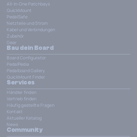
All-In-One Patchbays
QuickMount
PedalSafe
Netzteile und Strom
Kabel und Verbindungen
Zubehör
Gear
Bau dein Board
Board Configurator
PedalPedia
Pedalboard Gallery
QuickMount Finder
Services
Händler finden
Vertrieb finden
Häufig gestellte Fragen
Kontakt
Aktueller Katalog
News
Community