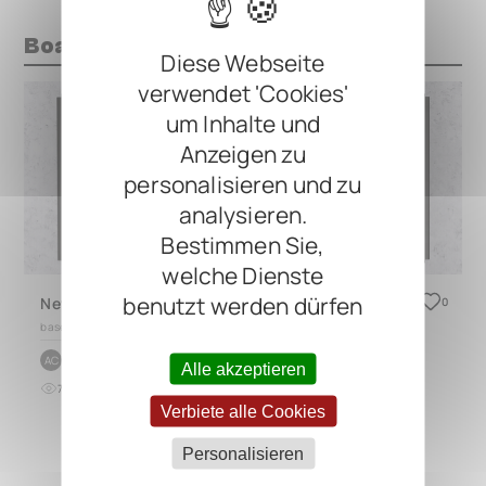
Boards mit diesem Pedal
Diese Webseite
verwendet 'Cookies'
um Inhalte und
Anzeigen zu
personalisieren und zu
analysieren.
Bestimmen Sie,
welche Dienste
benutzt werden dürfen
New Pedal Board
0
based on
QUAD 4.4
by
Alessandro Checchi
AC
Alle akzeptieren
7
0
vor fast 2 Jahren
Verbiete alle Cookies
Personalisieren