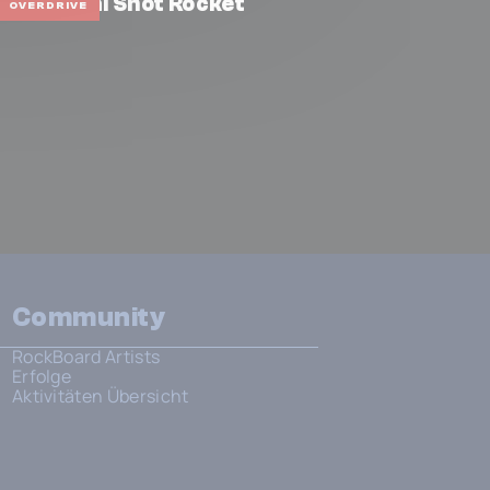
ose Pedal Snot Rocket
OVERDRIVE
Community
RockBoard Artists
Erfolge
Aktivitäten Übersicht