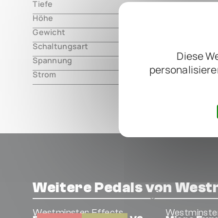
Tiefe
000.00 m
Höhe
000.00 m
Gewicht
000.00 m
Schaltungsart
analog
Diese We
Spannung
9V DC, cen
personalisiere
Strom
33mA
Weitere Pedals von Westm
Westminster Effects
Westminster