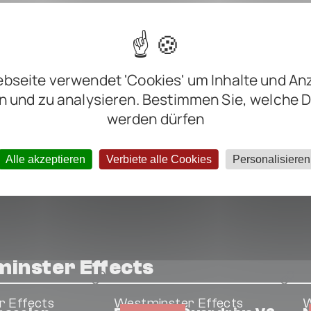
m
m
m
bseite verwendet 'Cookies' um Inhalte und An
ter negative
n und zu analysieren. Bestimmen Sie, welche 
werden dürfen
Alle akzeptieren
Verbiete alle Cookies
Personalisieren
inster Effects
 Effects
Westminster Effects
W