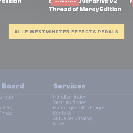
ression
Edwards Overdrive V2
N
OVERDRIVE
Thread of Mercy Edition
ALLE WESTMINSTER EFFECTS PEDALS
n Board
Services
urator
Händler finden
Vertrieb finden
allery
Häufig gestellte Fragen
Finder
Kontakt
Aktueller Katalog
News