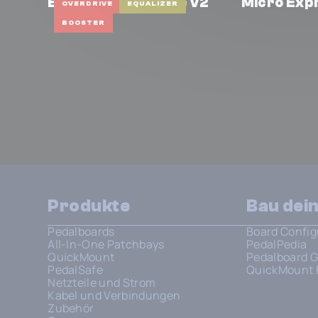
E89 Dual Overdrive V2
Micro Exp
OVERDRIVE
EQUALIZER
BOOSTER
Produkte
Bau dei
Pedalboards
Board Config
All-In-One Patchbays
PedalPedia
QuickMount
Pedalboard G
PedalSafe
QuickMount 
Netzteile und Strom
Kabel und Verbindungen
Zubehör