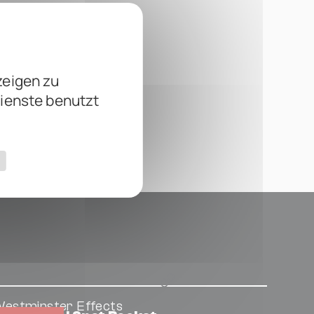
zeigen zu
Dienste benutzt
estminster Effects