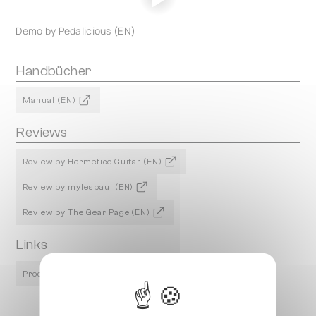
Demo by Pedalicious (EN)
Handbücher
Manual (EN)
Reviews
Review by Hermetico Guitar (EN)
Review by mylespaul (EN)
Review by The Gear Page (EN)
Links
Product Page