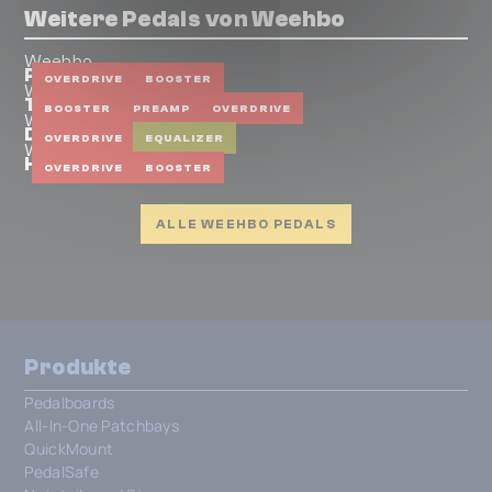
Weitere Pedals von Weehbo
Weehbo
Plexface
OVERDRIVE
BOOSTER
Weehbo
Tackleberry
BOOSTER
PREAMP
OVERDRIVE
Weehbo
Dumbledore
OVERDRIVE
EQUALIZER
Weehbo
Helldrive
OVERDRIVE
BOOSTER
ALLE WEEHBO PEDALS
Produkte
Pedalboards
All-In-One Patchbays
QuickMount
PedalSafe