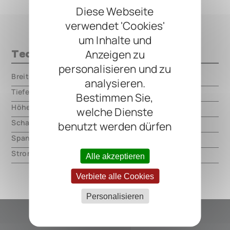
Diese Webseite
verwendet 'Cookies'
um Inhalte und
Anzeigen zu
Technische Daten
personalisieren und zu
Breite
000.00 mm
analysieren.
Tiefe
000.00 mm
Bestimmen Sie,
Höhe
000.00 mm
welche Dienste
Schaltungsart
analog
benutzt werden dürfen
Spannung
9V DC, center negative
Strom
14mA
Alle akzeptieren
Verbiete alle Cookies
Personalisieren