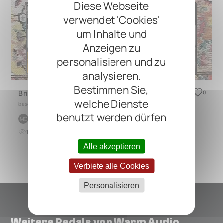
Diese Webseite
verwendet 'Cookies'
um Inhalte und
Anzeigen zu
personalisieren und zu
analysieren.
Bestimmen Sie,
British
0
welche Dienste
based on
CINQUE 5.4
benutzt werden dürfen
by
Mehmet Aycan Özek
MÖ
11
0
vor 7 Monaten
Alle akzeptieren
Verbiete alle Cookies
Personalisieren
Weitere Pedals von Warm Audio