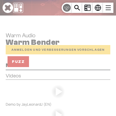
Cookie-Einstellungen
LOG
IN
Warm Audio
Warm Bender
ANMELDEN UND VERBESSERUNGEN VORSCHLAGEN
FUZZ
Media
Videos
Demo by JayLeonardJ (EN)