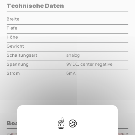
Technische Daten
Breite
000.00 mm
Tiefe
000.00 mm
Höhe
000.00 mm
Gewicht
000.00 mm
Schaltungsart
analog
Spannung
9V DC, center negative
Strom
6mA
Boards mit diesem Pedal