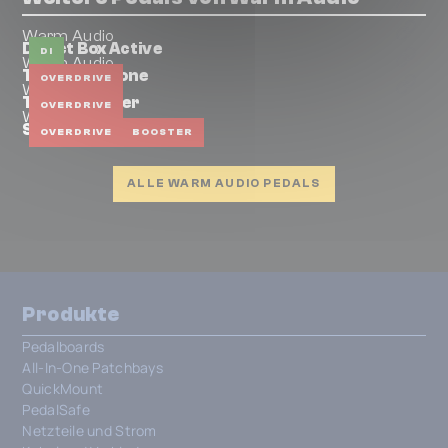
Warm Audio
Direct Box Active
DI
Warm Audio
Throne of Tone
OVERDRIVE
Warm Audio
Tube Squealer
OVERDRIVE
Warm Audio
Silver Centavo
OVERDRIVE
BOOSTER
ALLE WARM AUDIO PEDALS
Produkte
Pedalboards
All-In-One Patchbays
QuickMount
PedalSafe
Netzteile und Strom