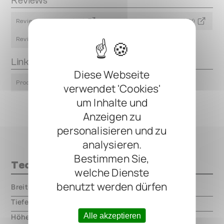
Reviews
Review by bonedo (DE)
Review by Talk Bass.com (EN)
Review by Gitarre & Bass (DE)
Links
Diese Webseite
Product Page
verwendet 'Cookies'
um Inhalte und
Anzeigen zu
personalisieren und zu
analysieren.
Bestimmen Sie,
Technische Daten
welche Dienste
benutzt werden dürfen
Breite
000.00 mm
Tiefe
000.00 mm
Alle akzeptieren
Höhe
000.00 mm