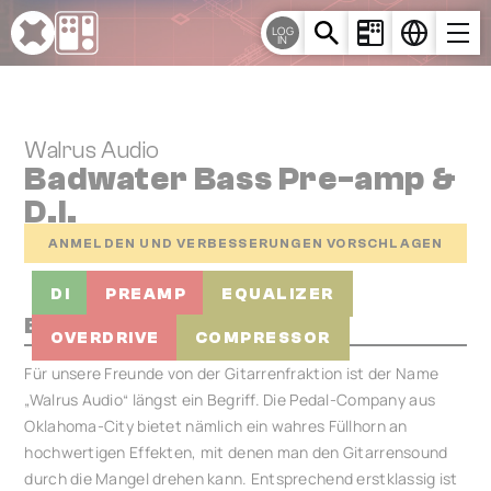
Cookie-Einstellungen
LOG
IN
Walrus Audio
Badwater Bass Pre-amp &
D.I.
ANMELDEN UND VERBESSERUNGEN VORSCHLAGEN
DI
PREAMP
EQUALIZER
Beschreibung
OVERDRIVE
COMPRESSOR
Für unsere Freunde von der Gitarrenfraktion ist der Name
„Walrus Audio“ längst ein Begriff. Die Pedal-Company aus
Oklahoma-City bietet nämlich ein wahres Füllhorn an
hochwertigen Effekten, mit denen man den Gitarrensound
durch die Mangel drehen kann. Entsprechend erstklassig ist