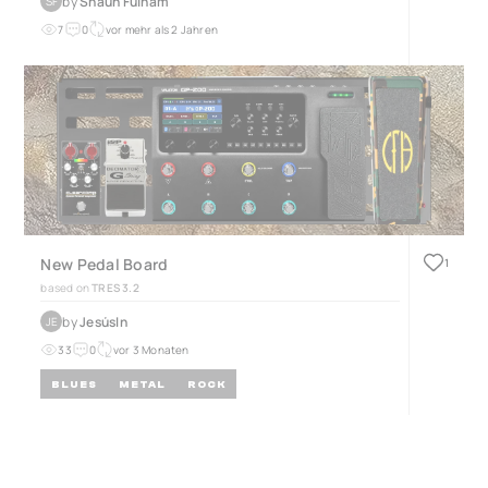
by
Shaun Fulham
SF
7
0
vor mehr als 2 Jahren
New Pedal Board
1
based on
TRES 3.2
by
JesúsIn
JE
33
0
vor 3 Monaten
BLUES
METAL
ROCK