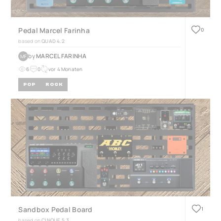
Pedal Marcel Farinha
0
based on
QUAD 4.2
by
MARCEL FARINHA
MF
6
0
vor 4 Monaten
POP
ROCK
Sandbox Pedal Board
1
based on
CINQUE 5.3