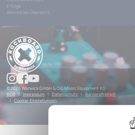
Erfolge
Aktivitäten Übersicht
©2026 Warwick GmbH & Co. Music Equipment KG
AGB
|
Impressum
|
Datenschutz
|
Barrierefreiheit
|
Cookie-Einstellungen