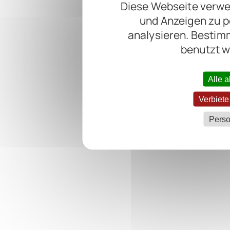
Diese Webseite verwen
und Anzeigen zu p
analysieren. Bestim
benutzt w
Alle 
Verbiete
Perso