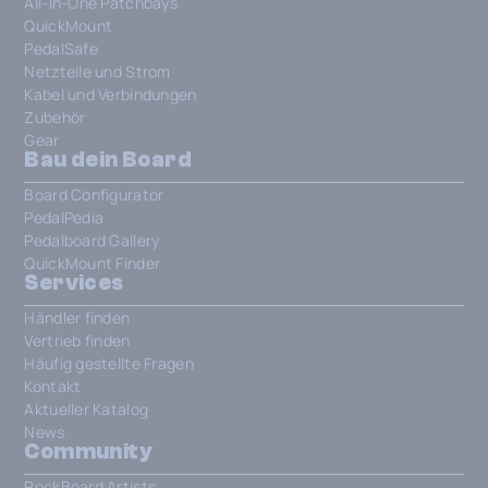
All-In-One Patchbays
QuickMount
PedalSafe
Netzteile und Strom
Kabel und Verbindungen
Zubehör
Gear
Bau dein Board
Board Configurator
PedalPedia
Pedalboard Gallery
QuickMount Finder
Services
Händler finden
Vertrieb finden
Häufig gestellte Fragen
Kontakt
Aktueller Katalog
News
Community
RockBoard Artists