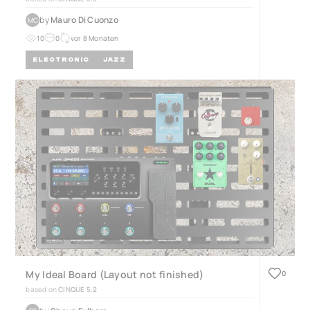
by
Mauro Di Cuonzo
MC
10
0
vor 8 Monaten
ELECTRONIC
JAZZ
My Ideal Board (Layout not finished)
0
based on
CINQUE 5.2