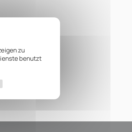
zeigen zu
Dienste benutzt