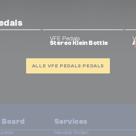
edals
VFE Pedals
V
Stereo Klein Bottle
A
ALLE VFE PEDALS PEDALS
n Board
Services
urator
Händler finden