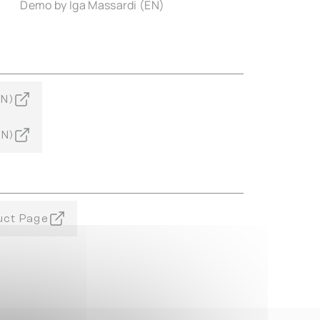
Demo by Iga Massardi (EN)
EN)
EN)
uct Page