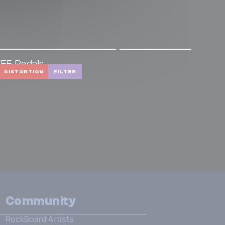
FE Pedals
lpha Dog
DISTORTION
FILTER
Community
RockBoard Artists