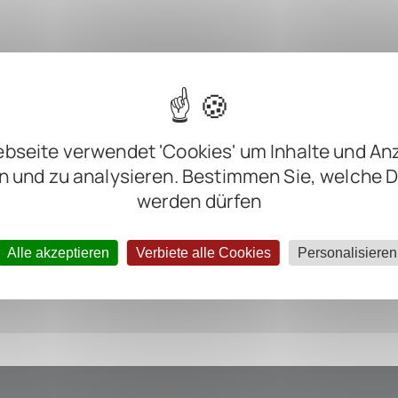
m
bseite verwendet 'Cookies' um Inhalte und An
m
n und zu analysieren. Bestimmen Sie, welche 
m
werden dürfen
ter negative
Alle akzeptieren
Verbiete alle Cookies
Personalisieren