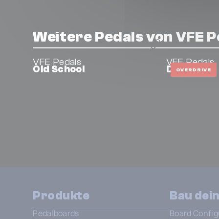
Weitere Pedals von VFE P
VFE Pedals
VFE Pedals
Old School
Dragon
OVERDRIVE
Produkte
Bau dei
Pedalboards
Board Config