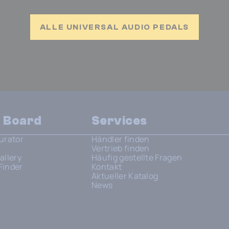
ALLE UNIVERSAL AUDIO PEDALS
n Board
Services
urator
Händler finden
Vertrieb finden
allery
Häufig gestellte Fragen
Finder
Kontakt
Aktueller Katalog
News