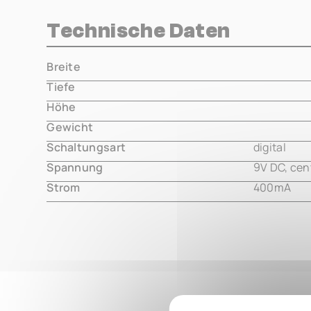
Technische Daten
Breite
000.00 m
Tiefe
000.00 m
Höhe
000.00 m
Gewicht
000.00 m
Schaltungsart
digital
Spannung
9V DC, cen
Strom
400mA