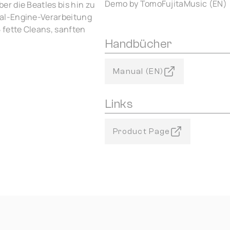
Demo by TomoFujitaMusic (EN)
r die Beatles bis hin zu
al-Engine-Verarbeitung
 fette Cleans, sanften
Handbücher
Manual (EN)
Links
Product Page