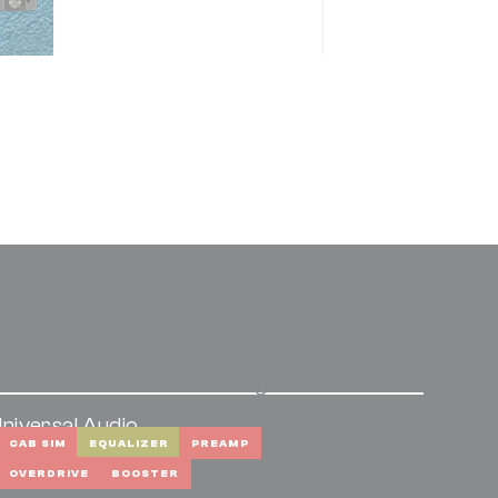
niversal Audio
nti
CAB SIM
EQUALIZER
PREAMP
OVERDRIVE
BOOSTER