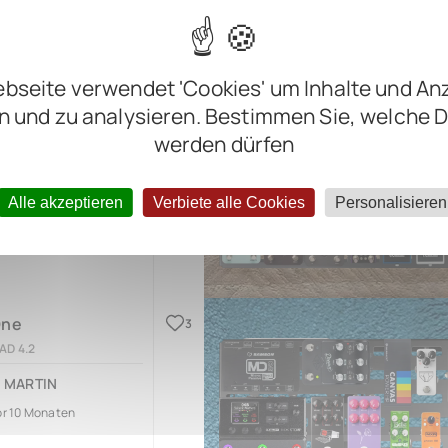
bseite verwendet 'Cookies' um Inhalte und An
n und zu analysieren. Bestimmen Sie, welche 
l Board
0
werden dürfen
AD 4.1
e Park
Alle akzeptieren
Verbiete alle Cookies
Personalisieren
r mehr als 1 Jahr
One
3
AD 4.2
 MARTIN
or 10 Monaten