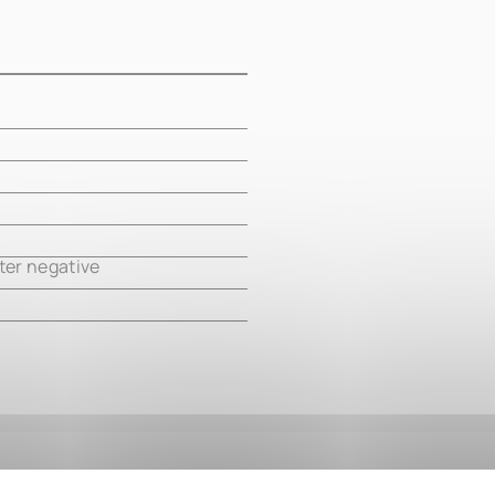
m
m
m
m
ter negative