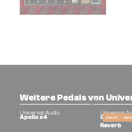
Weitere Pedals von Unive
Universal Audio
Universal A
Apollo x4
Galaxy '74
DELAY
REV
Reverb