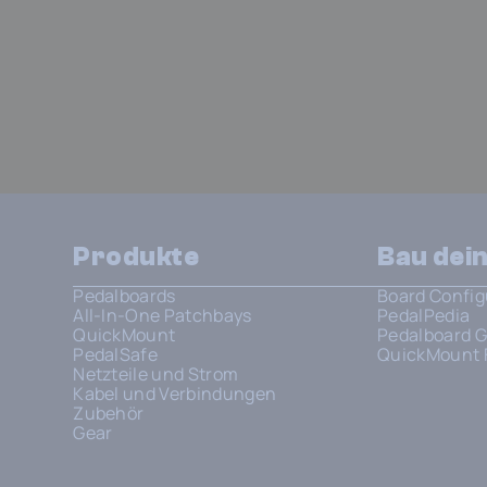
Produkte
Bau dei
Pedalboards
Board Config
All-In-One Patchbays
PedalPedia
QuickMount
Pedalboard G
PedalSafe
QuickMount 
Netzteile und Strom
Kabel und Verbindungen
Zubehör
Gear