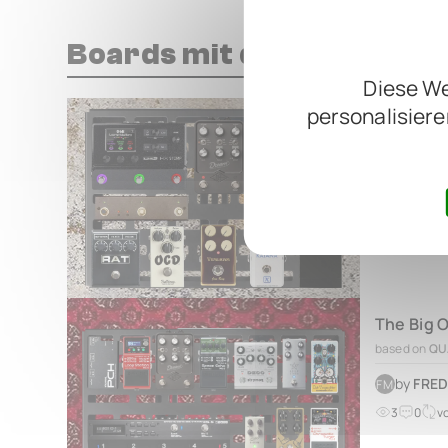
Boards mit diesem Pedal
Diese We
personalisiere
New Peda
based on
QU
by
Eddi
EP
2
0
vo
The Big 
based on
QU
by
FRED
FM
3
0
v