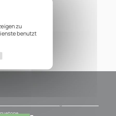
zeigen zu
Dienste benutzt
ruetone