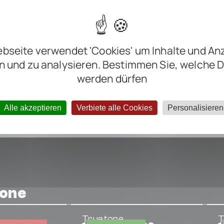
m
m
m
bseite verwendet 'Cookies' um Inhalte und An
ter negative
n und zu analysieren. Bestimmen Sie, welche 
werden dürfen
Alle akzeptieren
Verbiete alle Cookies
Personalisieren
tone
Truetone
T