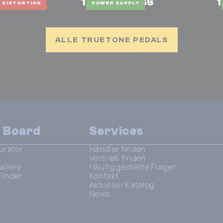
yde V3
1 Spot Pro CS6
1
DISTORTION
POWER SUPPLY
ALLE TRUETONE PEDALS
n Board
Services
urator
Händler finden
Vertrieb finden
allery
Häufig gestellte Fragen
Finder
Kontakt
Aktueller Katalog
News