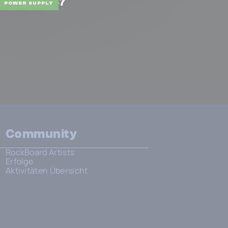
Spot Pro CS7
POWER SUPPLY
Community
RockBoard Artists
Erfolge
Aktivitäten Übersicht