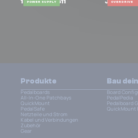
1 Spot Pro CS11
Jekyll & H
POWER SUPPLY
OVERDRIVE
Produkte
Bau dei
Pedalboards
Board Config
All-In-One Patchbays
PedalPedia
QuickMount
Pedalboard G
PedalSafe
QuickMount 
Netzteile und Strom
Kabel und Verbindungen
Zubehör
Gear