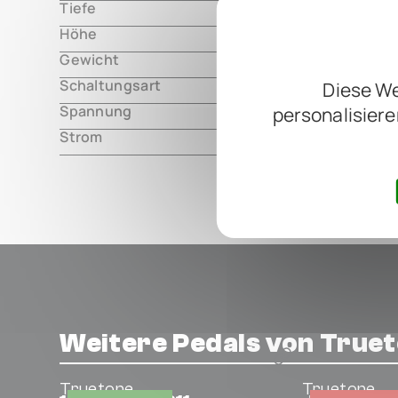
Tiefe
000.00 m
Höhe
000.00 m
Gewicht
000.00 m
Schaltungsart
analog
Diese We
Spannung
9V DC, cen
personalisiere
Strom
30mA
Weitere Pedals von True
Truetone
Truetone