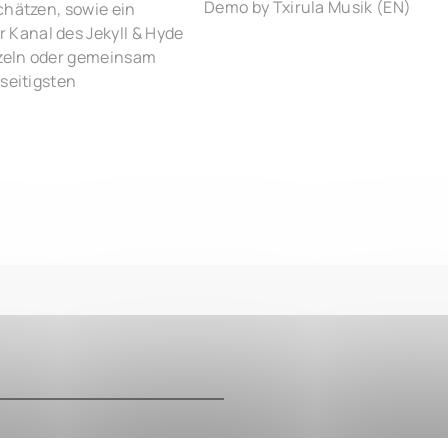
Demo by Txirula Musik (EN)
chätzen, sowie ein
Kanal des Jekyll & Hyde
inzeln oder gemeinsam
lseitigsten
m