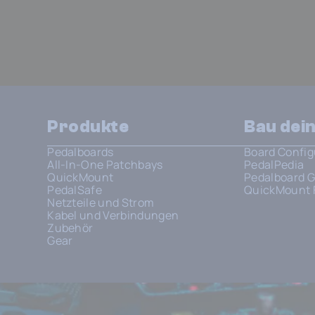
Produkte
Bau dei
Pedalboards
Board Config
All-In-One Patchbays
PedalPedia
QuickMount
Pedalboard G
PedalSafe
QuickMount 
Netzteile und Strom
Kabel und Verbindungen
Zubehör
Gear