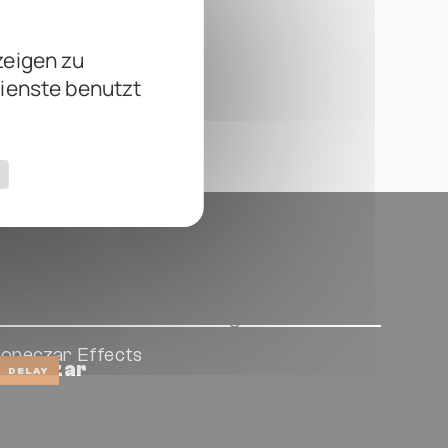
zeigen zu
Dienste benutzt
oneczar Effects
Echoczar
DELAY