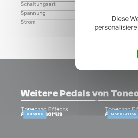
Schaltungsart
analog
Spannung
18V DC, ce
Diese We
Strom
80mA
personalisiere
Weitere Pedals von Tonec
Toneczar Effects
Toneczar Ef
Angel Chorus
Angelbaby
CHORUS
MODULATION