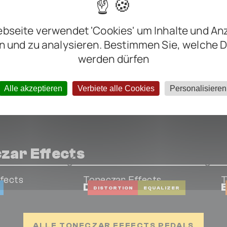
nter negative
bseite verwendet 'Cookies' um Inhalte und An
n und zu analysieren. Bestimmen Sie, welche 
werden dürfen
Alle akzeptieren
Verbiete alle Cookies
Personalisieren
zar Effects
fects
Toneczar Effects
T
Dove
DISTORTION
EQUALIZER
ALLE TONECZAR EFFECTS PEDALS