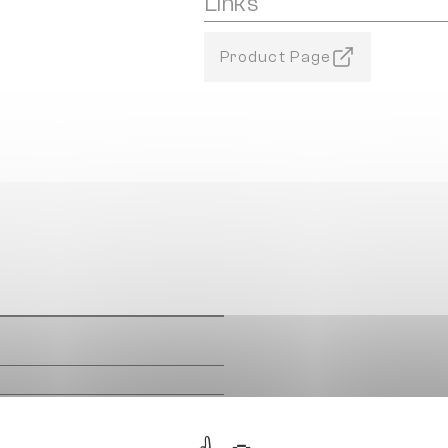
Links
Product Page
m
m
m
m