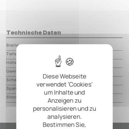
Technische Daten
Breite
000.00 mm
Tiefe
000.00 mm
Höhe
000.00 mm
Gewicht
000.00 mm
Diese Webseite
Schaltungsart
analog
verwendet 'Cookies'
Spannung
12V DC, center negative
um Inhalte und
Strom
3000mA
Anzeigen zu
personalisieren und zu
analysieren.
Bestimmen Sie,