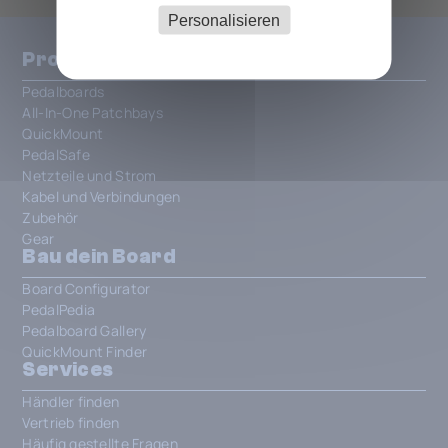
Personalisieren
Produkte
Pedalboards
All-In-One Patchbays
QuickMount
PedalSafe
Netzteile und Strom
Kabel und Verbindungen
Zubehör
Gear
Bau dein Board
Board Configurator
PedalPedia
Pedalboard Gallery
QuickMount Finder
Services
Händler finden
Vertrieb finden
Häufig gestellte Fragen