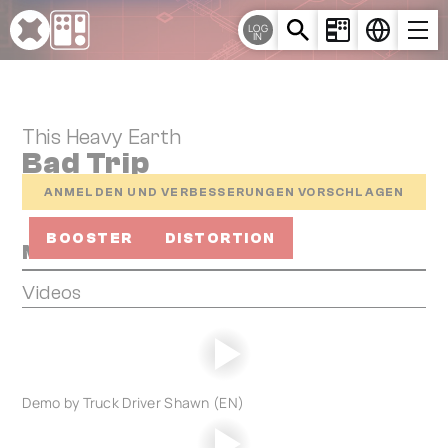
Cookie-Einstellungen
LOG
IN
This Heavy Earth
Bad Trip
ANMELDEN UND VERBESSERUNGEN VORSCHLAGEN
BOOSTER
DISTORTION
Media
Videos
Demo by Truck Driver Shawn (EN)