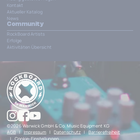
Kontakt
Aktueller Katalog
News
Community
RockBoard Artists
Erfolge
Aktivitäten Übersicht
©2026 Warwick GmbH & Co. Music Equipment KG
AGB
|
Impressum
|
Datenschutz
|
Barrierefreiheit
|
Cookie-Einstellungen