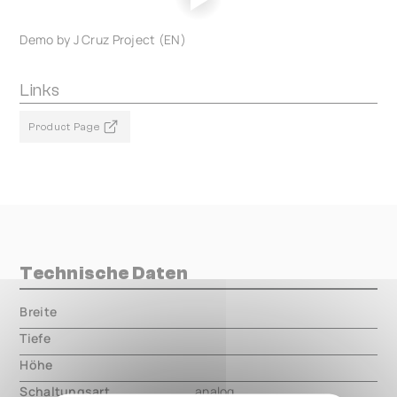
Demo by J Cruz Project (EN)
Links
Product Page
Technische Daten
Breite
000.00 mm
Tiefe
000.00 mm
Höhe
000.00 mm
Schaltungsart
analog